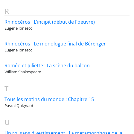
R
Rhinocéros : L’incipit (début de l'oeuvre)
Eugène Ionesco
Rhinocéros : Le monologue final de Bérenger
Eugène Ionesco
Roméo et Juliette : La scène du balcon
William Shakespeare
T
Tous les matins du monde : Chapitre 15
Pascal Quignard
U
Un roi sans divertissement : La métamorphose de la