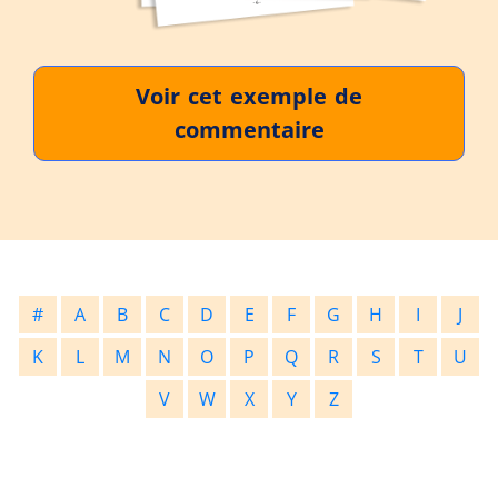
Voir cet exemple de
commentaire
#
A
B
C
D
E
F
G
H
I
J
K
L
M
N
O
P
Q
R
S
T
U
V
W
X
Y
Z