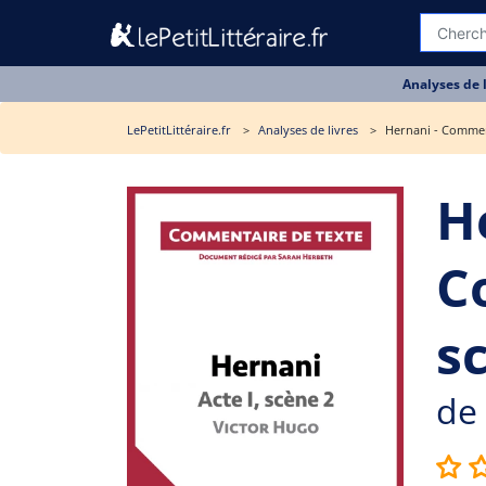
Analyses de 
LePetitLittéraire.fr
Analyses de livres
Hernani - Commenta
H
C
sc
de