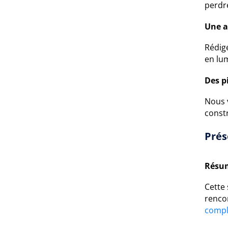
perdr
Une a
Rédigé
en lu
Des pi
Nous v
const
Prés
Résum
Cette
renco
compl