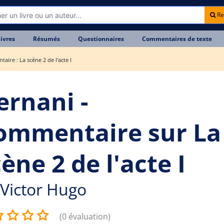
Re
livres
Résumés
Questionnaires
Commentaires de texte
ire : La scène 2 de l'acte I
ernani -
ommentaire sur La
ène 2 de l'acte I
Victor Hugo
(0 évaluation)