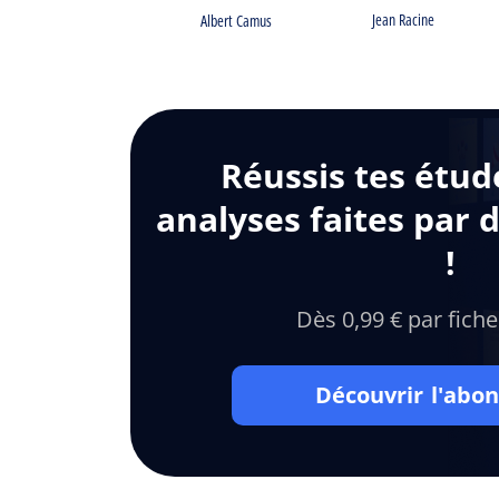
Jean Racine
Albert Camus
Réussis tes étud
analyses faites par 
!
Dès 0,99 € par fiche
Découvrir l'ab