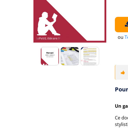
ou
T
Pour
Un ga
Ce do
styli