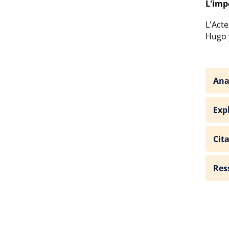
L'imp
L'Acte
Hugo 
Ana
Exp
Cit
Res