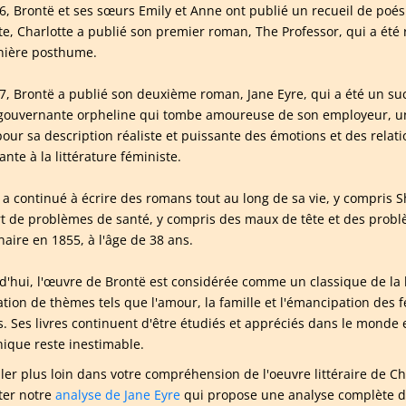
6, Brontë et ses sœurs Emily et Anne ont publié un recueil de po
te, Charlotte a publié son premier roman, The Professor, qui a été 
ière posthume.
7, Brontë a publié son deuxième roman, Jane Eyre, qui a été un succ
gouvernante orpheline qui tombe amoureuse de son employeur, un
pour sa description réaliste et puissante des émotions et des relat
nte à la littérature féministe.
a continué à écrire des romans tout au long de sa vie, y compris Shi
rt de problèmes de santé, y compris des maux de tête et des probl
aire en 1855, à l'âge de 38 ans.
d'hui, l'œuvre de Brontë est considérée comme un classique de la lit
ation de thèmes tels que l'amour, la famille et l'émancipation des
s. Ses livres continuent d'être étudiés et appréciés dans le monde en
nique reste inestimable.
ller plus loin dans votre compréhension de l'oeuvre littéraire de
ter notre
analyse de Jane Eyre
qui propose une analyse complète du