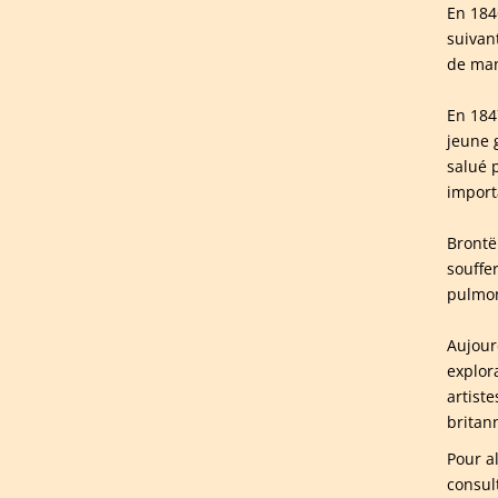
En 184
suivan
de man
En 184
jeune 
salué 
importa
Brontë 
souffe
pulmon
Aujour
explor
artiste
britan
Pour a
consul