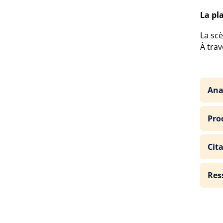
La pl
La scè
À trav
Ana
Proc
Cit
Res