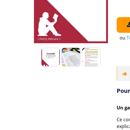
ou
T
Pour
Un ga
Ce co
expli