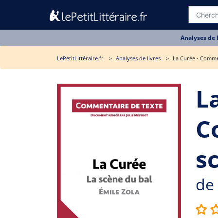
Analyses de 
LePetitLittéraire.fr
Analyses de livres
La Curée - Commen
L
C
s
de