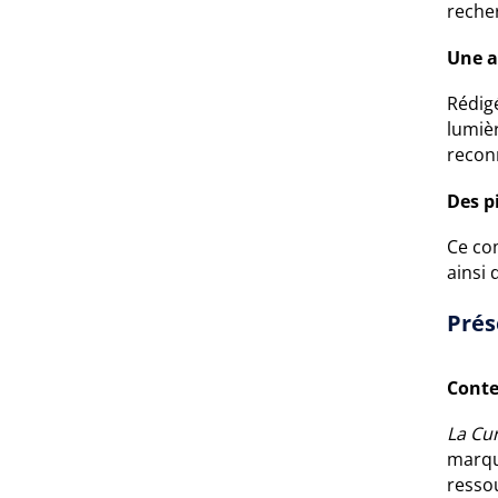
reche
Une a
Rédig
lumièr
recon
Des pi
Ce co
ainsi
Prés
Conte
La Cu
marqu
resso