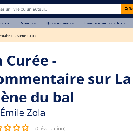
Re
livres
Résumés
Questionnaires
Commentaires de texte
taire : La scène du bal
a Curée -
ommentaire sur La
cène du bal
Émile Zola
(0 évaluation)