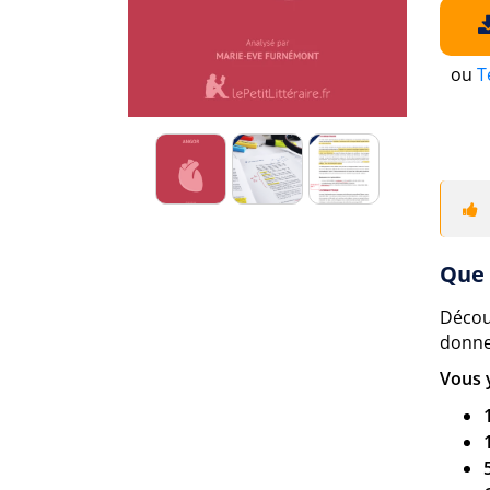
ou
T
Que 
Découv
donne
Vous 