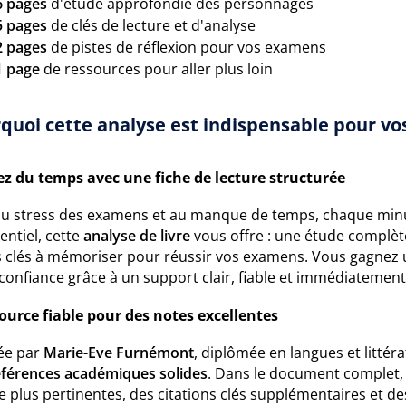
6 pages
d'étude approfondie des personnages
5 pages
de clés de lecture et d'analyse
2 pages
de pistes de réflexion pour vos examens
1 page
de ressources pour aller plus loin
quoi cette analyse est indispensable pour vos
z du temps avec une fiche de lecture structurée
au stress des examens et au manque de temps, chaque min
sentiel, cette
analyse de livre
vous offre : une étude complèt
s clés à mémoriser pour réussir vos examens. Vous gagnez 
confiance grâce à un support clair, fiable et immédiatement
ource fiable pour des notes excellentes
ée par
Marie-Eve Furnémont
, diplômée en langues et littér
éférences académiques solides
. Dans le document complet, 
 plus pertinentes, des citations clés supplémentaires et de