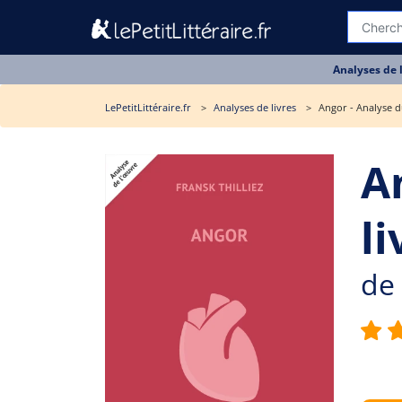
Analyses de 
LePetitLittéraire.fr
Analyses de livres
Angor - Analyse d
A
li
de