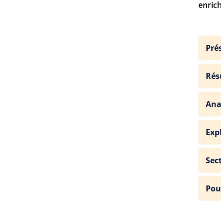
enrich
Pré
Rés
Ana
Exp
Sec
Pou