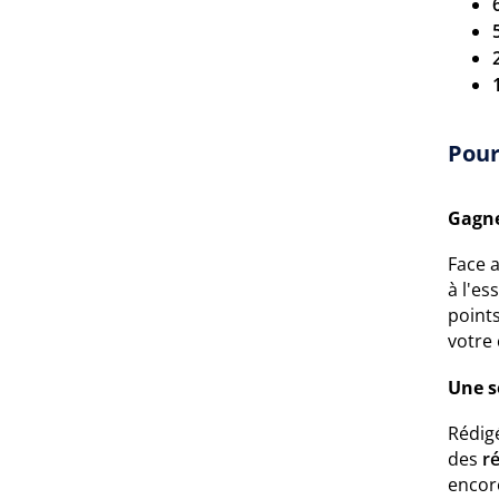
Pour
Gagne
Face 
à l'es
point
votre 
Une s
Rédig
des
r
encore