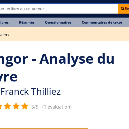
Re
livres
Résumés
Questionnaires
Commentaires de texte
u livre
ngor - Analyse du
vre
Franck Thilliez
5/5
(1 évaluation)