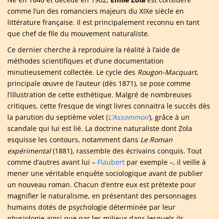
comme l’un des romanciers majeurs du XIXe siècle en
littérature française. Il est principalement reconnu en tant
que chef de file du mouvement naturaliste.
Ce dernier cherche à reproduire la réalité à l’aide de
méthodes scientifiques et d’une documentation
minutieusement collectée. Le cycle des
Rougon-Macquart
,
principale œuvre de l’auteur (dès 1871), se pose comme
l’illustration de cette esthétique. Malgré de nombreuses
critiques, cette fresque de vingt livres connaitra le succès dès
la parution du septième volet (
L’Assommoir
), grâce à un
scandale qui lui est lié. La doctrine naturaliste dont Zola
esquisse les contours, notamment dans
Le Roman
expérimental
(1881), rassemble des écrivains conquis. Tout
comme d’autres avant lui –
Flaubert
par exemple –, il veille à
mener une véritable enquête sociologique avant de publier
un nouveau roman. Chacun d’entre eux est prétexte pour
magnifier le naturalisme, en présentant des personnages
humains dotés de psychologie déterminée par leur
physiologie ainsi que par les milieux dans lesquels ils