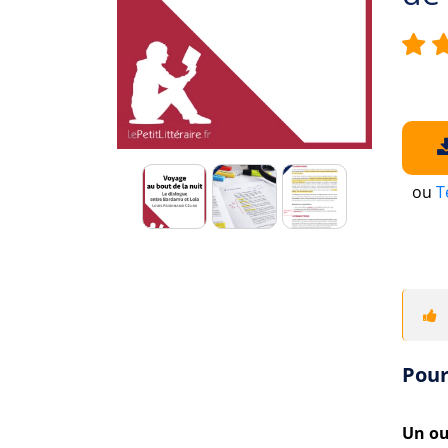
ou
T
Pour
Un ou