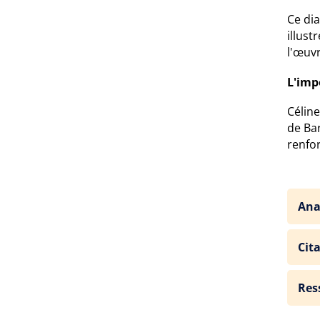
Ce di
illust
l'œuv
L'imp
Céline
de Bar
renfor
Ana
Cit
Res