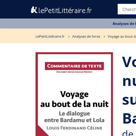
Analyses de 
LePetitLittéraire.fr
Analyses de livres
Voyage au bout de
V
n
s
B
de