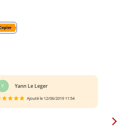
res/louis-ferdinand-celine/voyage-au-bout-de-la-nuit/comment
Copier
R
Refik Besni
Ajouté le 22/03/2019 20:01