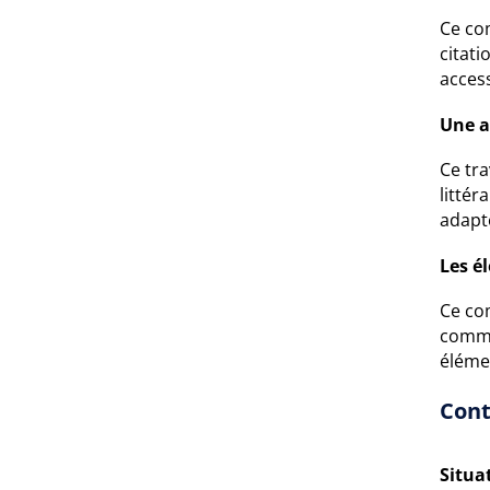
Ce co
citati
acces
Une a
Ce tra
littér
adapt
Les é
Ce co
commen
élémen
Cont
Situa