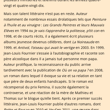
vingt et quatre-vingt-dix.
Mais son talent littéraire n’est pas en reste. Auteur
notamment de nombreux essais drolatiques tels que
Peinture
à l’huile et au vinaigre
:
Les Grands Peintres et leurs Mauvais
Elèves
en 1994 ou
Je vais t’apprendre la politesse, p’tit con
en
1998, et de courts récits, il a également écrit plusieurs
albums jeunesse devenus célèbres, dont
La Noireaude
en
1999, et
Antivol, l’oiseau qui avait le vertige
en 2003. En 1999,
Jean-Louis Fournier s’essaie à l’autobiographie et raconte son
père alcoolique dans Il a jamais tué personne mon papa.
Auteur prolifique, la reconnaissance du public arrive
tardivement avec la publication de
Où on va papa ?
en 2008,
un roman dans lequel il évoque sa vie et sa relation en tant
que père de deux enfants handicapés. Si le roman est
récompensé du prix Femina, il suscite également la
controverse, et une réaction de la mère de Mathieu et
Thomas sur le blogue qu’elle tient. Après ce premier succès
littéraire, Jean-Louis Fournier publie d’autres romans, dont
Poète et Paysan
en 2010 et
Veuf
en 2011, une œuvre dans