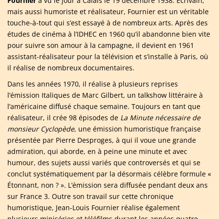
Fournier
a vu le jour à Calais le 19 décembre 1938. Écrivain,
mais aussi humoriste et réalisateur, Fournier est un véritable
touche-à-tout qui s’est essayé à de nombreux arts. Après des
études de cinéma à l’IDHEC en 1960 qu’il abandonne bien vite
pour suivre son amour à la campagne, il devient en 1961
assistant-réalisateur pour la télévision et s’installe à Paris, où
il réalise de nombreux documentaires.
Dans les années 1970, il réalise à plusieurs reprises
l’émission Italiques de Marc Gilbert, un talkshow littéraire à
l’américaine diffusé chaque semaine. Toujours en tant que
réalisateur, il crée 98 épisodes de
La Minute nécessaire de
monsieur Cyclopède
, une émission humoristique française
présentée par Pierre Desproges, à qui il voue une grande
admiration, qui aborde, en à peine une minute et avec
humour, des sujets aussi variés que controversés et qui se
conclut systématiquement par la désormais célèbre formule «
Étonnant, non ? ». L’émission sera diffusée pendant deux ans
sur France 3. Outre son travail sur cette chronique
humoristique, Jean-Louis Fournier réalise également
plusieurs miniséries et téléfilms durant les années quatre-