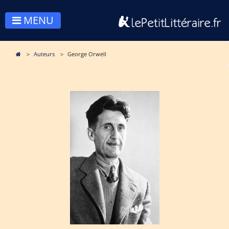
MENU
Auteurs
George Orwell