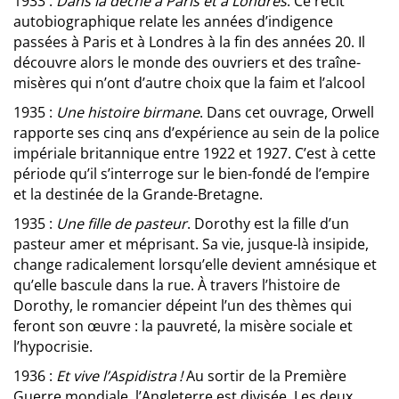
1933 :
Dans la dèche à Paris et à Londres
. Ce récit
autobiographique relate les années d’indigence
passées à Paris et à Londres à la fin des années 20. Il
découvre alors le monde des ouvriers et des traîne-
misères qui n’ont d’autre choix que la faim et l’alcool
1935 :
Une histoire birmane
. Dans cet ouvrage, Orwell
rapporte ses cinq ans d’expérience au sein de la police
impériale britannique entre 1922 et 1927. C’est à cette
période qu’il s’interroge sur le bien-fondé de l’empire
et la destinée de la Grande-Bretagne.
1935 :
Une fille de pasteur
. Dorothy est la fille d’un
pasteur amer et méprisant. Sa vie, jusque-là insipide,
change radicalement lorsqu’elle devient amnésique et
qu’elle bascule dans la rue. À travers l’histoire de
Dorothy, le romancier dépeint l’un des thèmes qui
feront son œuvre : la pauvreté, la misère sociale et
l’hypocrisie.
1936 :
Et vive l’Aspidistra !
Au sortir de la Première
Guerre mondiale, l’Angleterre est divisée. Les deux