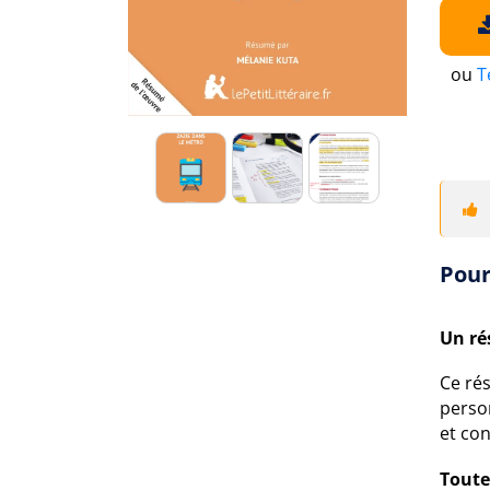
ou
T
Pour
Un ré
Ce rés
perso
et con
Toute