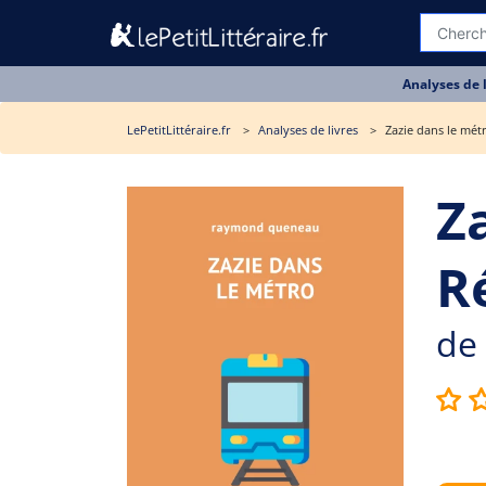
Analyses de 
LePetitLittéraire.fr
Analyses de livres
Zazie dans le mét
Z
R
de