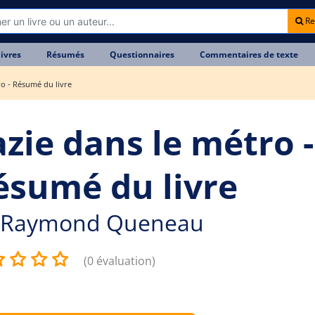
Re
livres
Résumés
Questionnaires
Commentaires de texte
ro - Résumé du livre
azie dans le métro -
ésumé du livre
Raymond Queneau
(0 évaluation)