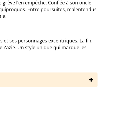
ne grève l’en empêche. Confiée à son oncle
 de quiproquos. Entre poursuites, malentendus
le.
s et ses personnages excentriques. La fin,
de Zazie. Un style unique qui marque les
mond-queneau/zazie-dans-le-metro/resume