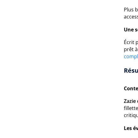
Plus b
access
Une s
Écrit
prêt 
compl
Résu
Conte
Zazie
fillet
critiq
Les é