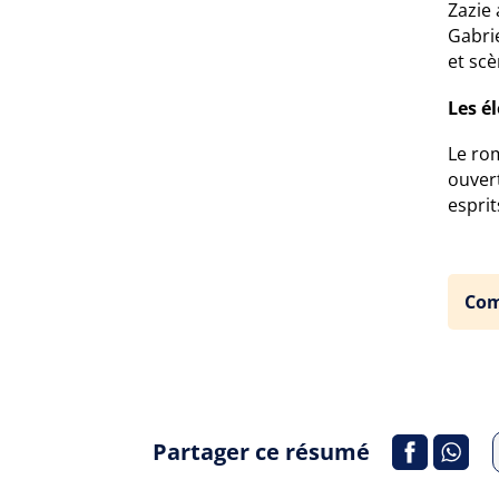
Zazie 
Gabrie
et sc
Les é
Le rom
ouvert
esprit
Com
Partager ce résumé