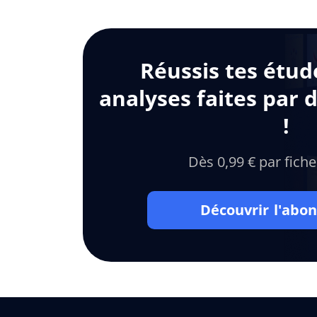
Réussis tes étud
analyses faites par 
!
Dès 0,99 € par fiche
Découvrir l'ab