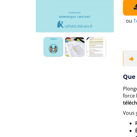
ou
T
Que 
Plong
force
téléc
Vous 