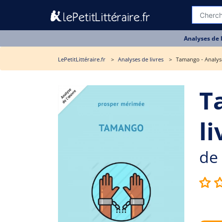
Analyses de 
LePetitLittéraire.fr
Analyses de livres
Tamango - Analyse
T
li
de