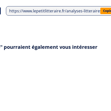
https://www.lepetitlitteraire.fr/analyses-litteraires/
Copi
" pourraient également vous intéresser