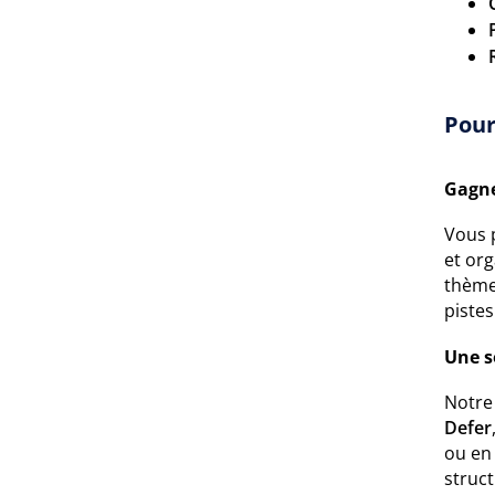
Pour
Gagne
Vous 
et org
thèmes
pistes
Une s
Notre
Defer
ou en
struct