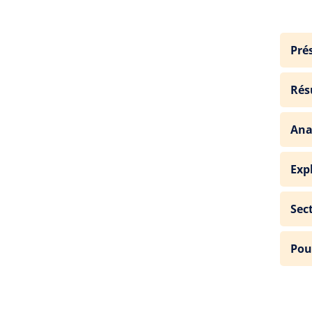
Pré
Rés
Ana
Exp
Sec
Pou