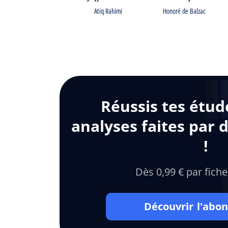
Atiq Rahimi
Honoré de Balzac
Réussis tes étud
analyses faites par 
!
Dès 0,99 € par fiche
Découvrir l'ab