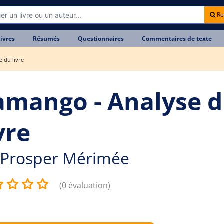
Re
livres
Résumés
Questionnaires
Commentaires de texte
 du livre
amango - Analyse 
vre
Prosper Mérimée
(0 évaluation)