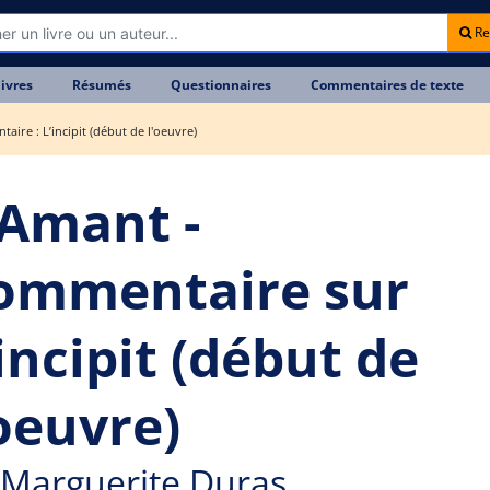
Re
livres
Résumés
Questionnaires
Commentaires de texte
ire : L’incipit (début de l'oeuvre)
'Amant -
ommentaire sur
incipit (début de
'oeuvre)
Marguerite Duras