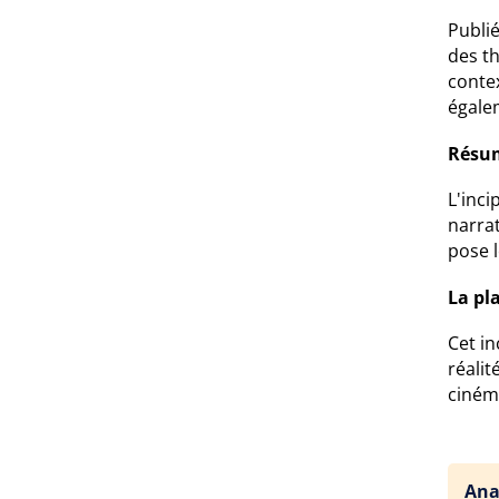
Publi
des t
conte
égalem
Résum
L'inci
narrat
pose l
La pl
Cet in
réalit
ciném
Ana