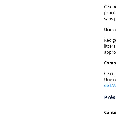
Ce do
procéd
sans 
Une a
Rédig
littér
appro
Compr
Ce com
Une r
de L'
Prés
Conte