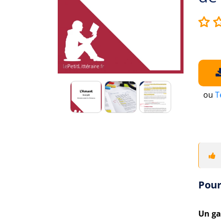
ou
T
Pour
Un ga