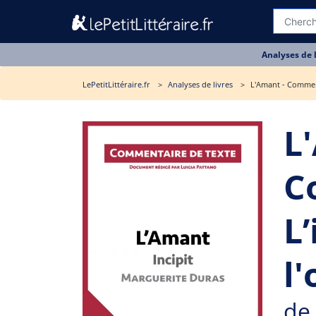
Analyses de 
LePetitLittéraire.fr
Analyses de livres
L'Amant - Commenta
L
C
L’
l
de