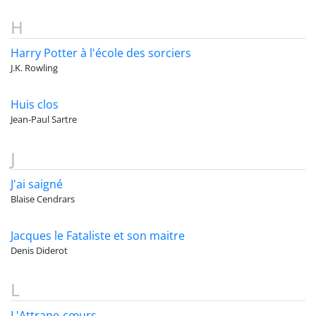
H
Harry Potter à l'école des sorciers
J.K. Rowling
Huis clos
Jean-Paul Sartre
J
J'ai saigné
Blaise Cendrars
Jacques le Fataliste et son maitre
Denis Diderot
L
L'Attrape-cœurs