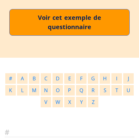
Voir cet exemple de
questionnaire
#
A
B
C
D
E
F
G
H
I
J
K
L
M
N
O
P
Q
R
S
T
U
V
W
X
Y
Z
#