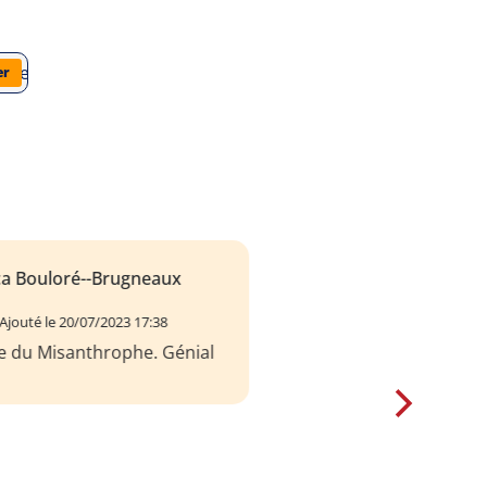
oliere/le-misanthrope/analyse-du-livre
er