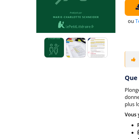
ou
T
Que 
Plonge
donne
plus lo
Vous 