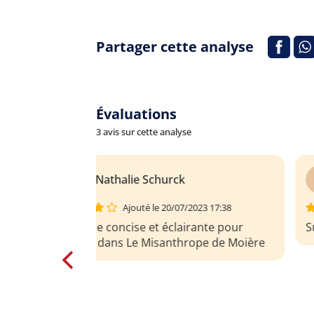
Partager cette analyse
Évaluations
3 avis sur cette analyse
K
Killian Vandick
2023 17:38
Ajouté le 01/08/2020 18:44
irante pour
Super !
rope de Moière