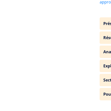
approf
Pré
Rés
Ana
Exp
Sec
Pou