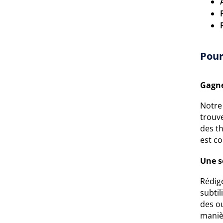
Pour
Gagne
Notre
trouv
des th
est co
Une s
Rédigé
subtil
des ou
maniè