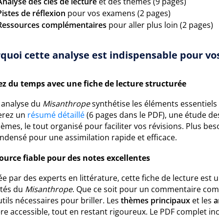
Analyse des clés de lecture
et des thèmes (9 pages)
Pistes de réflexion
pour vos examens (2 pages)
Ressources complémentaires
pour aller plus loin (2 pages)
quoi cette analyse est indispensable pour vos
z du temps avec une fiche de lecture structurée
 analyse du
Misanthrope
synthétise les éléments essentiels 
erez un
résumé détaillé
(6 pages dans le PDF), une étude de
èmes, le tout organisé pour faciliter vos révisions. Plus bes
ndensé pour une assimilation rapide et efficace.
ource fiable pour des notes excellentes
e par des experts en littérature, cette fiche de lecture es
ités du
Misanthrope
. Que ce soit pour un commentaire com
tils nécessaires pour briller. Les
thèmes principaux
et les
a
re accessible, tout en restant rigoureux. Le PDF complet 