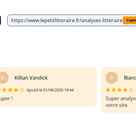
https://www.lepetitlitteraire.fr/analyses-litteraires/m
Copi
B
Bianca Bouloré--Brugneaux
Ajouté le 20/07/2023 17:38
Super analyse du Misanthrophe. Génial
votre site.