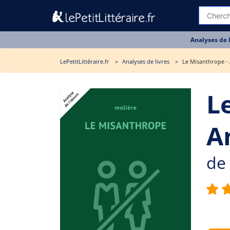
Analyses de 
LePetitLittéraire.fr
Analyses de livres
Le Misanthrope - 
L
A
de