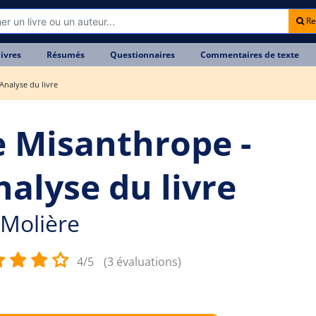
Re
livres
Résumés
Questionnaires
Commentaires de texte
Analyse du livre
e Misanthrope -
nalyse du livre
Molière
4/5
(3 évaluations)