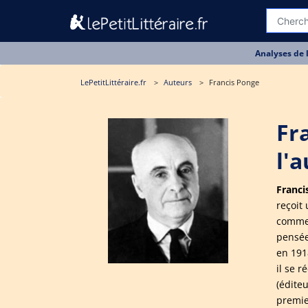
Analyses de 
LePetitLittéraire.fr
Auteurs
Francis Ponge
Fr
l'
Franci
reçoit
commen
pensée
en 1918
il se 
(éditeu
premie