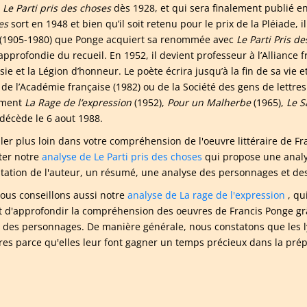
l
Le Parti pris des choses
dès 1928, et qui sera finalement publié e
es
sort en 1948 et bien qu’il soit retenu pour le prix de la Pléiade, 
 (1905-1980) que Ponge acquiert sa renommée avec
Le Parti Pris d
pprofondie du recueil. En 1952, il devient professeur à l’Alliance fr
ie et la Légion d’honneur. Le poète écrira jusqu’à la fin de sa vie e
 de l’Académie française (1982) ou de la Société des gens de lettres
ment
La Rage de l’expression
(1952),
Pour un Malherbe
(1965),
Le S
décède le 6 aout 1988.
ller plus loin dans votre compréhension de l'oeuvre littéraire de
ter notre
analyse de Le Parti pris des choses
qui propose une analy
tation de l'auteur, un résumé, une analyse des personnages et des 
ous conseillons aussi notre
analyse de La rage de l'expression
, qu
 d'approfondir la compréhension des oeuvres de Francis Ponge grâc
e des personnages. De manière générale, nous constatons que les l
aires parce qu'elles leur font gagner un temps précieux dans la pré