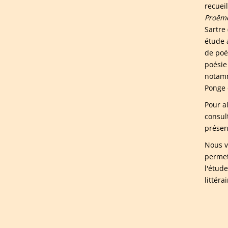
recuei
Proêm
Sartre
étude a
de poés
poésie
notam
Ponge 
Pour a
consul
présen
Nous v
permet
l'étud
littér