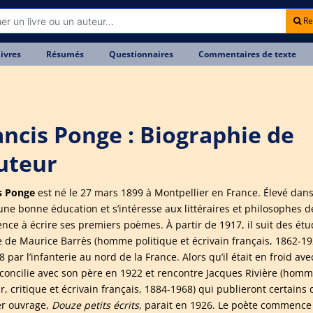
Re
livres
Résumés
Questionnaires
Commentaires de texte
ancis Ponge : Biographie de
auteur
s Ponge
est né le 27 mars 1899 à Montpellier en France. Élevé dans
 une bonne éducation et s’intéresse aux littéraires et philosophes d
ce à écrire ses premiers poèmes. À partir de 1917, il suit des étude
 de Maurice Barrès (homme politique et écrivain français, 1862-19
 par l’infanterie au nord de la France. Alors qu’il était en froid a
réconcilie avec son père en 1922 et rencontre Jacques Rivière (homm
r, critique et écrivain français, 1884-1968) qui publieront certains
r ouvrage,
Douze petits écrits
, parait en 1926. Le poète commence