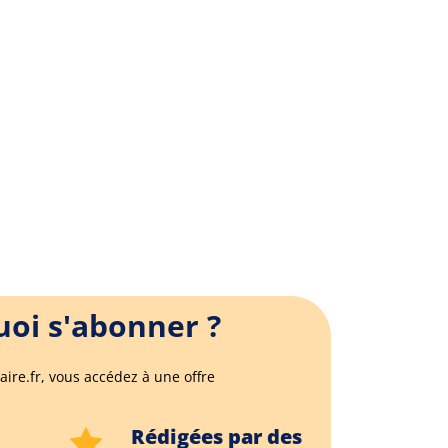
oi s'abonner ?
aire.fr, vous accédez à une offre
Rédigées par des