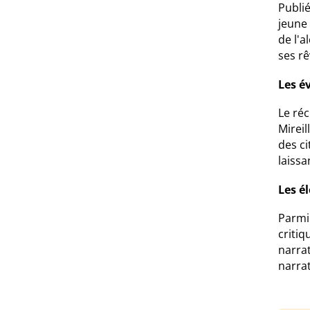
Publi
jeune
de l'a
ses rê
Les é
Le réc
Mireil
des ci
laissa
Les é
Parmi 
critiq
narra
narrat