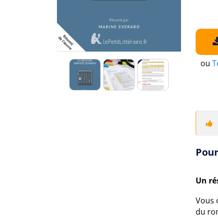
ou
T
Pour
Un ré
Vous 
du r