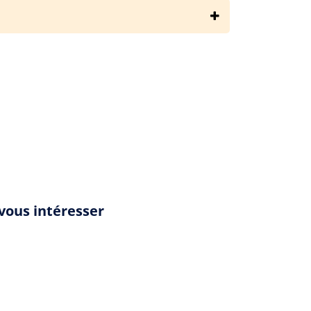
ried-n-sonde/le-coeur-des-enfants-leopards/resume
vous intéresser