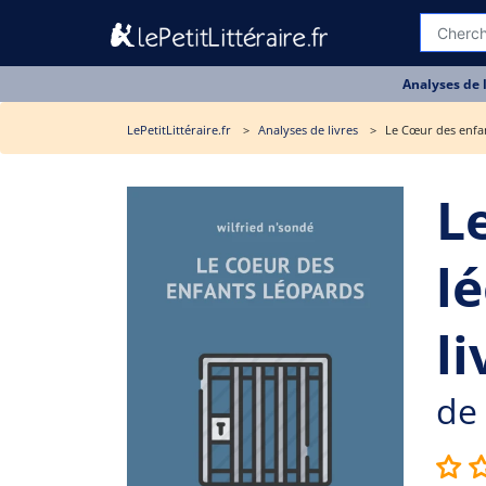
Analyses de 
LePetitLittéraire.fr
Analyses de livres
Le Cœur des enfan
L
l
li
de