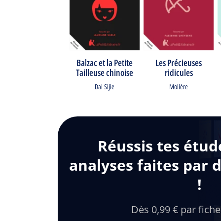
Balzac et la Petite
Les Précieuses
Tailleuse chinoise
ridicules
Dai Sijie
Molière
Réussis tes étud
analyses faites par 
!
Dès 0,99 € par fiche