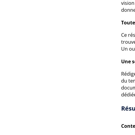
vision
donne 
Toute
Ce ré
trouve
Un out
Une s
Rédigé
du tem
docum
dédiée
Résu
Conte