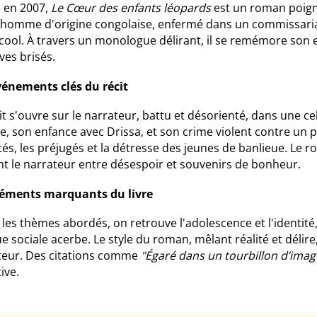
é en 2007,
Le Cœur des enfants léopards
est un roman poigna
 homme d'origine congolaise, enfermé dans un commissari
lcool. À travers un monologue délirant, il se remémore son 
ves brisés.
vénements clés du récit
it s'ouvre sur le narrateur, battu et désorienté, dans une ce
le, son enfance avec Drissa, et son crime violent contre un p
tés, les préjugés et la détresse des jeunes de banlieue. Le
nt le narrateur entre désespoir et souvenirs de bonheur.
léments marquants du livre
les thèmes abordés, on retrouve l'adolescence et l'identité,
ue sociale acerbe. Le style du roman, mêlant réalité et délir
teur. Des citations comme
"Égaré dans un tourbillon d’ima
ive.