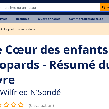
Re
livres
Résumés
Questionnaires
Commentaires de texte
ts léopards - Résumé du livre
e Cœur des enfants
éopards - Résumé d
vre
Wilfried N'Sondé
(0 évaluation)