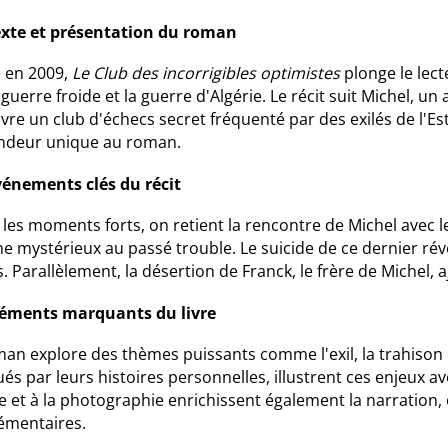
xte et présentation du roman
é en 2009,
Le Club des incorrigibles optimistes
plonge le lec
 guerre froide et la guerre d'Algérie. Le récit suit Michel, 
re un club d'échecs secret fréquenté par des exilés de l'Es
ndeur unique au roman.
vénements clés du récit
 les moments forts, on retient la rencontre de Michel avec 
mystérieux au passé trouble. Le suicide de ce dernier révèl
. Parallèlement, la désertion de Franck, le frère de Michel,
léments marquants du livre
an explore des thèmes puissants comme l'exil, la trahison e
s par leurs histoires personnelles, illustrent ces enjeux ave
e et à la photographie enrichissent également la narration
émentaires.