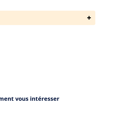
michel-guenassia/le-club-des-incorrigibles-optimistes/resume
ement vous intéresser