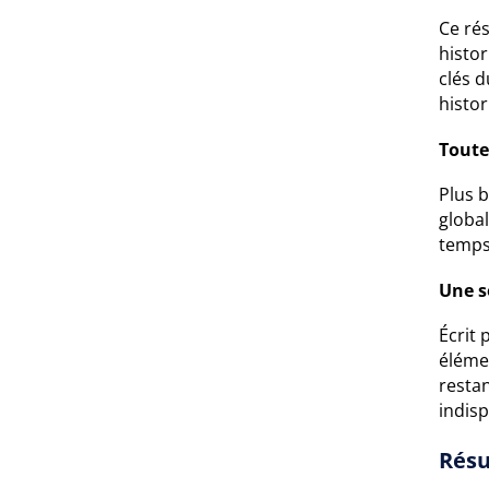
Ce ré
histor
clés d
histor
Toute
Plus 
globa
temps
Une s
Écrit 
élémen
resta
indis
Résu