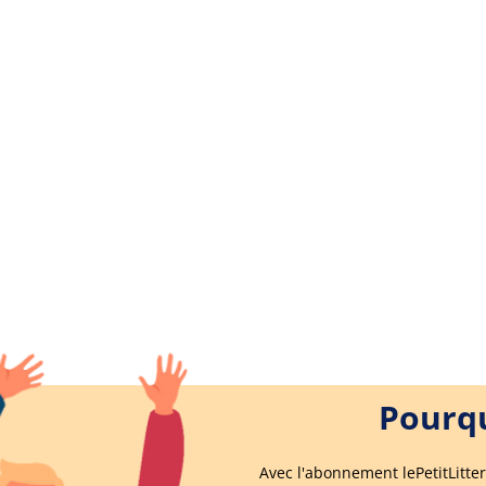
Pourqu
Avec l'abonnement lePetitLitter