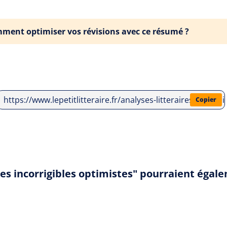
ment optimiser vos révisions avec ce résumé ?
https://www.lepetitlitteraire.fr/analyses-litteraires/jean-
Copier
des incorrigibles optimistes" pourraient égal