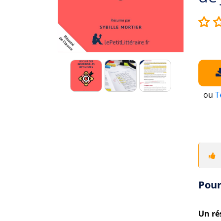
ou
T
Pour
Un ré