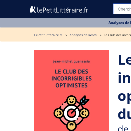
Analyses de 
LePetitLittéraire.fr
Analyses de livres
Le Club des incorr
L
i
o
du
de