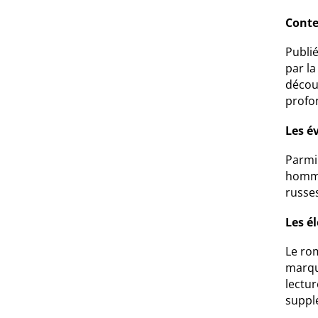
Conte
Publi
par la
découv
profo
Les é
Parmi
homme 
russes
Les é
Le rom
marqué
lectur
suppl