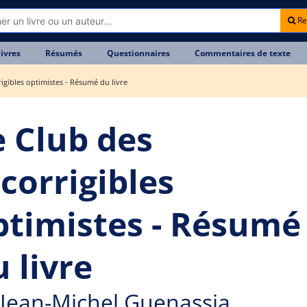
Re
livres
Résumés
Questionnaires
Commentaires de texte
igibles optimistes - Résumé du livre
e Club des
ncorrigibles
ptimistes - Résumé
 livre
Jean-Michel Guenassia