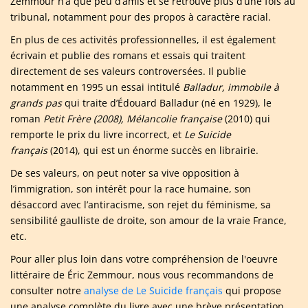
Zemmour n’a que peu d’amis et se retrouve plus d’une fois au
tribunal, notamment pour des propos à caractère racial.
En plus de ces activités professionnelles, il est également
écrivain et publie des romans et essais qui traitent
directement de ses valeurs controversées. Il publie
notamment en 1995 un essai intitulé
Balladur, immobile à
grands pas
qui traite d’Édouard Balladur (né en 1929), le
roman
Petit Frère (2008),
Mélancolie française
(2010) qui
remporte le prix du livre incorrect, et
Le Suicide
français
(2014), qui est un énorme succès en librairie.
De ses valeurs, on peut noter sa vive opposition à
l’immigration, son intérêt pour la race humaine, son
désaccord avec l’antiracisme, son rejet du féminisme, sa
sensibilité gaulliste de droite, son amour de la vraie France,
etc.
Pour aller plus loin dans votre compréhension de l'oeuvre
littéraire de Éric Zemmour, nous vous recommandons de
consulter notre
analyse de Le Suicide français
qui propose
une analyse complète du livre avec une brève présentation