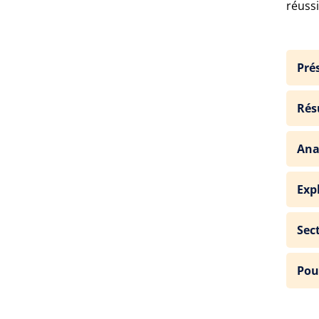
réussi
Pré
Rés
Ana
Exp
Sec
Pou