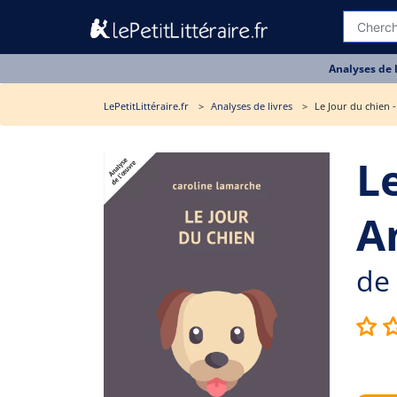
Analyses de 
LePetitLittéraire.fr
Analyses de livres
Le Jour du chien -
Le
A
de