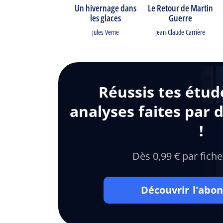
Un hivernage dans
Le Retour de Martin
les glaces
Guerre
Jules Verne
Jean-Claude Carrière
Réussis tes étud
analyses faites par 
!
Dès 0,99 € par fiche
Découvrir l'ab