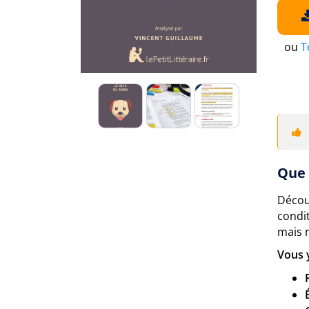
ou
T
Que 
Décou
condi
mais 
Vous 