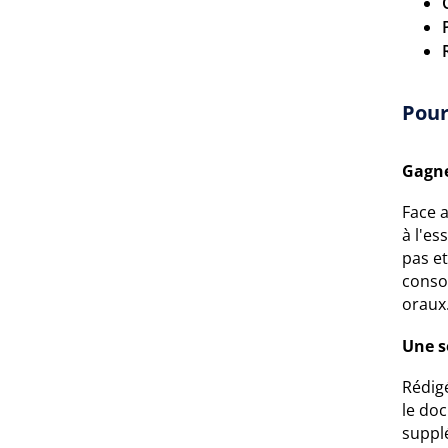
Pour
Gagne
Face 
à l'es
pas e
consol
oraux
Une s
Rédigé
le doc
suppl