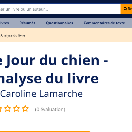
Re
livres
Résumés
Questionnaires
Commentaires de texte
 Analyse du livre
 Jour du chien -
nalyse du livre
Caroline Lamarche
(0 évaluation)