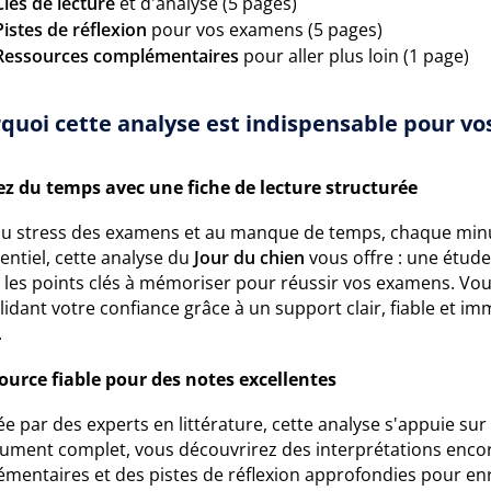
Clés de lecture
et d'analyse (5 pages)
Pistes de réflexion
pour vos examens (5 pages)
Ressources complémentaires
pour aller plus loin (1 page)
quoi cette analyse est indispensable pour vos
z du temps avec une fiche de lecture structurée
au stress des examens et au manque de temps, chaque min
sentiel, cette analyse du
Jour du chien
vous offre : une étu
t les points clés à mémoriser pour réussir vos examens. Vo
idant votre confiance grâce à un support clair, fiable et i
.
ource fiable pour des notes excellentes
e par des experts en littérature, cette analyse s'appuie s
ument complet, vous découvrirez des interprétations encore
émentaires et des pistes de réflexion approfondies pour enr