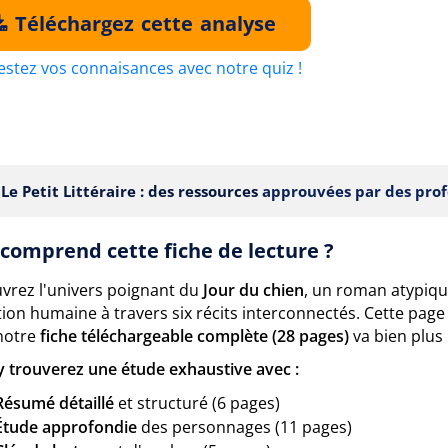
Téléchargez cette analyse
estez vos connaisances avec notre quiz !
Le Petit Littéraire : des ressources
approuvées par des prof
comprend cette fiche de lecture ?
vrez l'univers poignant du
Jour du chien
, un roman atypiqu
tion humaine à travers six récits interconnectés. Cette pag
notre
fiche téléchargeable complète (28 pages)
va bien plus l
y trouverez une étude exhaustive avec :
Résumé détaillé
et structuré (6 pages)
Étude approfondie
des personnages (11 pages)