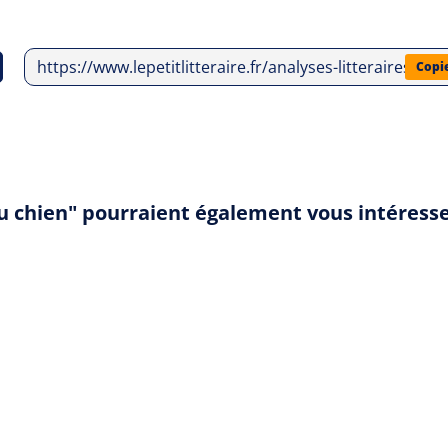
https://www.lepetitlitteraire.fr/analyses-litteraires/ca
Copi
du chien" pourraient également vous intéress