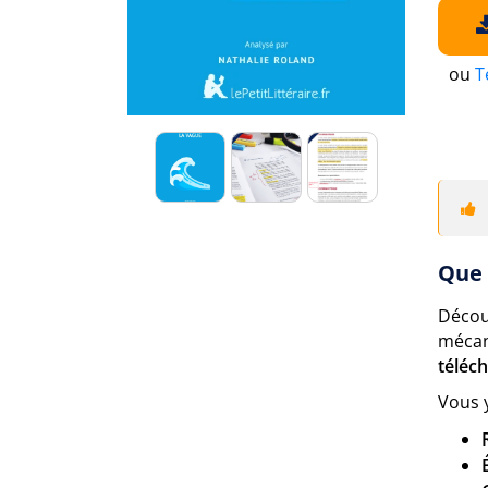
ou
T
Que 
Décou
mécan
téléc
Vous 