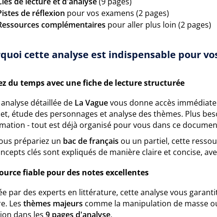
Clés de lecture et d'analyse
(9 pages)
Pistes de réflexion
pour vos examens (2 pages)
Ressources complémentaires
pour aller plus loin (2 pages)
quoi cette analyse est indispensable pour vos
z du temps avec une fiche de lecture structurée
 analyse détaillée de
La Vague
vous donne accès immédiatem
et, étude des personnages et analyse des thèmes. Plus beso
ormation - tout est déjà organisé pour vous dans ce docume
ous prépariez un
bac de français
ou un partiel, cette resso
ncepts clés sont expliqués de manière claire et concise, av
ource fiable pour des notes excellentes
ée par des experts en littérature, cette analyse vous gara
re. Les
thèmes majeurs
comme la manipulation de masse ou
sion dans les
9 pages d'analyse
.