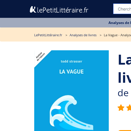
Analyses de 
LePetitLittéraire.fr
Analyses de livres
La Vague - Analys
L
li
de