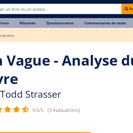
Re
livres
Résumés
Questionnaires
Commentaires de texte
e du livre
a Vague - Analyse d
vre
Todd Strasser
4.5/5
(3 évaluations)