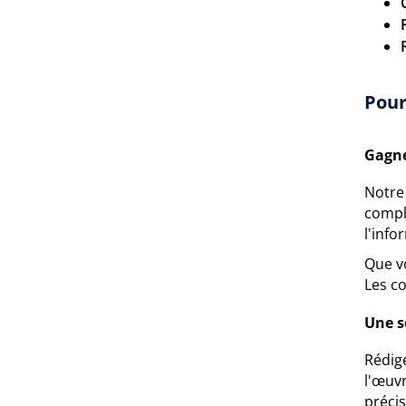
Pour
Gagne
Notre
compl
l'inf
Que v
Les co
Une s
Rédig
l'œuv
préci