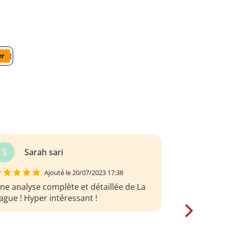
dd-strasser/la-vague/analyse-du-livre
er