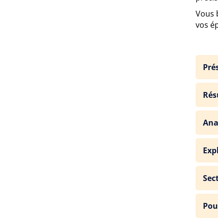
Vous 
vos é
Pré
Rés
Ana
Exp
Sec
Pou