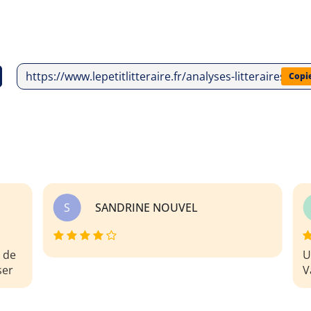
https://www.lepetitlitteraire.fr/analyses-litteraires/to
Copi
S
Sarah sari
Ajouté le 20/07/2023 17:38
Une analyse complète et détaillée de La
Vague ! Hyper intéressant !