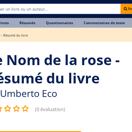
Re
livres
Résumés
Questionnaires
Commentaires de texte
 - Résumé du livre
e Nom de la rose -
ésumé du livre
Umberto Eco
(0 évaluation)