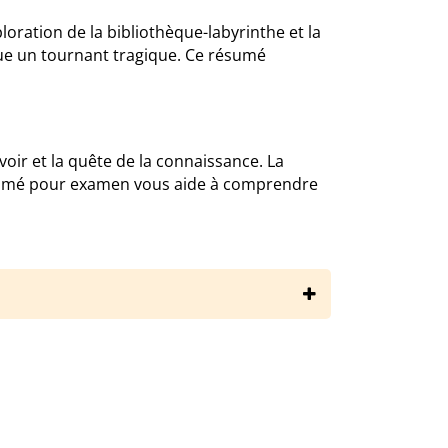
oration de la bibliothèque-labyrinthe et la
que un tournant tragique. Ce résumé
ir et la quête de la connaissance. La
résumé pour examen vous aide à comprendre
raires/umberto-eco/le-nom-de-la-rose/resume