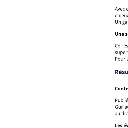
Avec 
enjeu
Un ga
Une s
Ce rés
super
Pour 
Résu
Conte
Publi
Guill
au dr
Les é