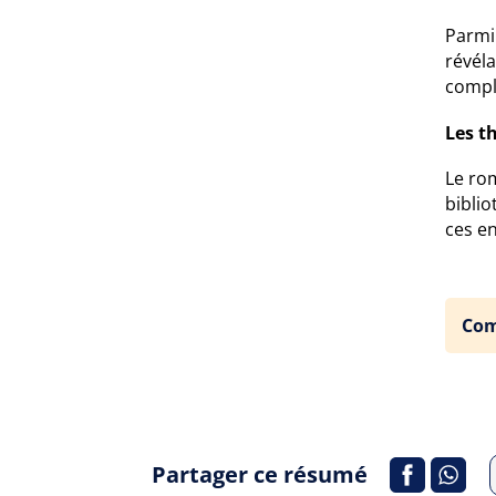
Parmi 
révél
comple
Les t
Le ro
bibli
ces e
Com
Partager ce résumé