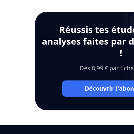
Réussis tes étud
analyses faites par 
!
Dès 0,99 € par fiche
Découvrir l'ab