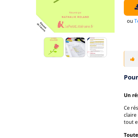
ou
T
Pour
Un ré
Ce ré
claire
tout 
Toutes