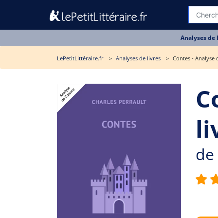
Analyses de 
LePetitLittéraire.fr
Analyses de livres
Contes - Analyse d
C
li
de