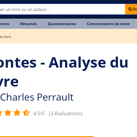
Re
livres
Résumés
Questionnaires
Commentaires de texte
u livre
ontes - Analyse du
vre
Charles Perrault
4.5/5
(3 évaluations)