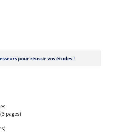
esseurs
pour réussir vos études !
les
(3 pages)
es)