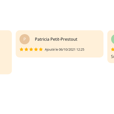
L
Laurine de almeida
Ajouté le 20/07/2023 17:39
Super analyse des Contes de Perrault