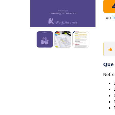
ou
T
Que 
Notre