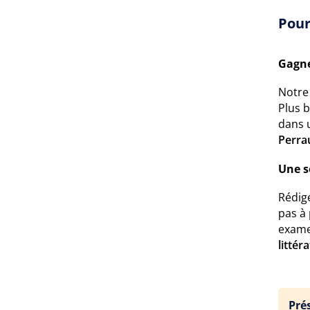
Pour
Gagne
Notr
Plus 
dans 
Perra
Une s
Rédigé
pas à
exame
littér
Pré