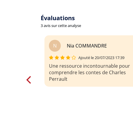
Évaluations
3 avis sur cette analyse
E
P
Patricia Petit-Prestout
/2023 17:39
Ajouté le 06/10/2021 12:25
nable pour
e Charles