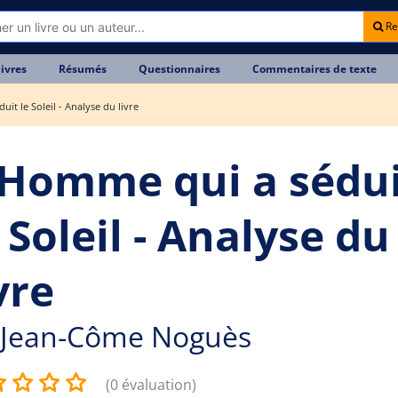
Re
livres
Résumés
Questionnaires
Commentaires de texte
it le Soleil - Analyse du livre
'Homme qui a sédu
 Soleil - Analyse du
vre
Jean-Côme Noguès
(0 évaluation)