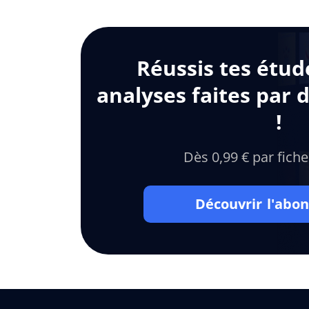
Réussis tes étud
analyses faites par 
!
Dès 0,99 € par fiche
Découvrir l'ab