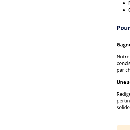
Pour
Gagne
Notre 
concis
par ch
Une s
Rédigé
pertin
solide