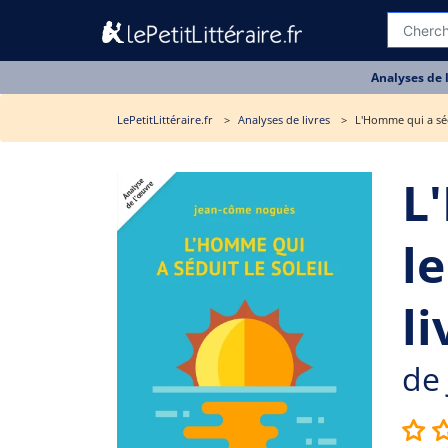
Analyses de 
LePetitLittéraire.fr
Analyses de livres
L'Homme qui a sédu
L
le
li
de