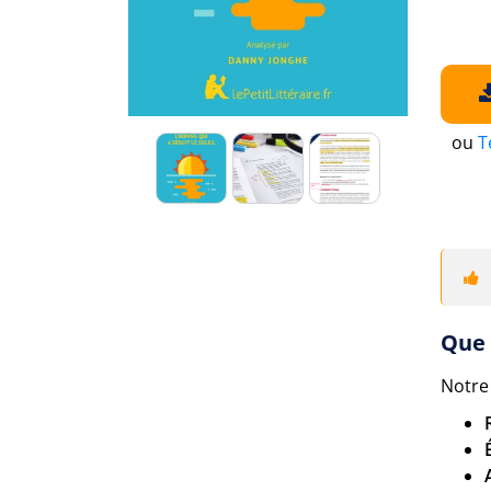
ou
T
Que 
Notre