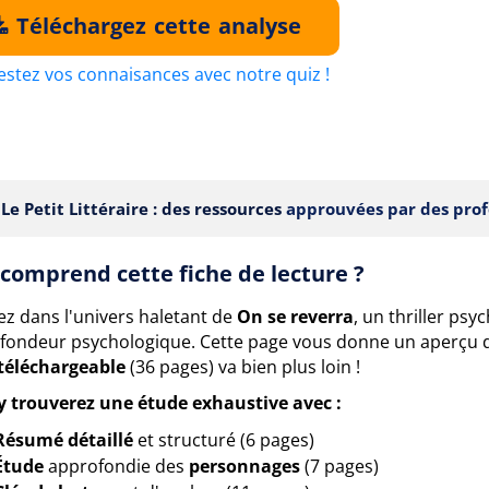
Téléchargez cette analyse
estez vos connaisances avec notre quiz !
Le Petit Littéraire : des ressources
approuvées par des prof
comprend cette fiche de lecture ?
ez dans l'univers haletant de
On se reverra
, un thriller ps
ofondeur psychologique. Cette page vous donne un aperçu d
 téléchargeable
(36 pages) va bien plus loin !
y trouverez une étude exhaustive avec :
Résumé détaillé
et structuré (6 pages)
Étude
approfondie des
personnages
(7 pages)