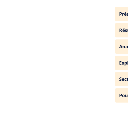
Pré
Rés
Ana
Exp
Sec
Pou