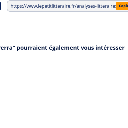
https://www.lepetitlitteraire.fr/analyses-litteraires/lis
Copi
everra" pourraient également vous intéresser