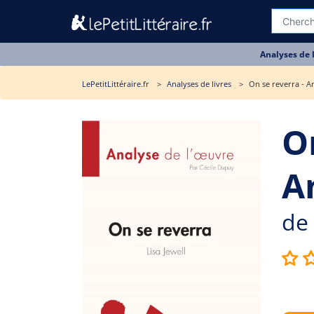
Analyses de 
LePetitLittéraire.fr
Analyses de livres
On se reverra - An
O
A
de