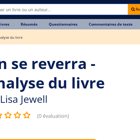
Re
livres
Résumés
Questionnaires
Commentaires de texte
alyse du livre
n se reverra -
nalyse du livre
Lisa Jewell
(0 évaluation)