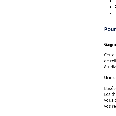
Pour
Gagne
Cette 
de rel
étudi
Une s
Basée 
Les t
vous 
vos ré