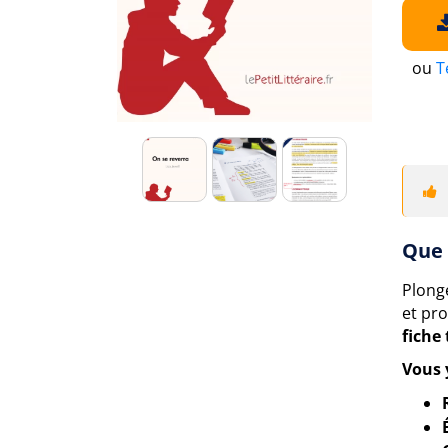
ou
T
Que 
Plong
et pr
fiche
Vous 