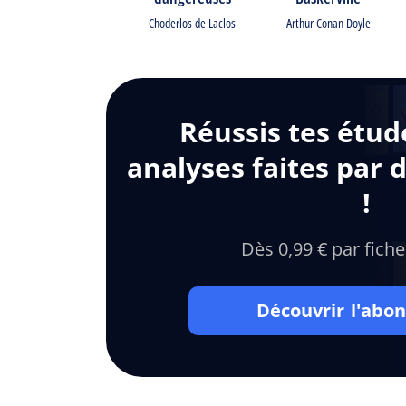
Choderlos de Laclos
Arthur Conan Doyle
Réussis tes étud
analyses faites par 
!
Dès 0,99 € par fiche
Découvrir l'ab