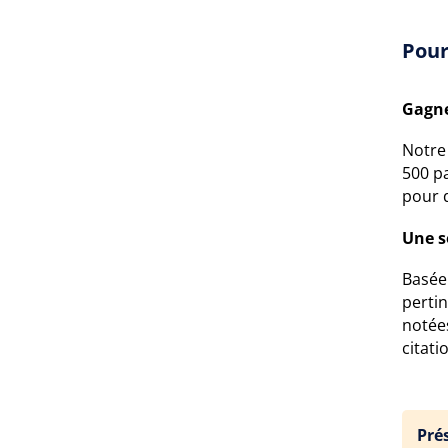
Pour
Gagne
Notre 
500 pa
pour d
Une s
Basée 
pertin
notée
citati
Pré