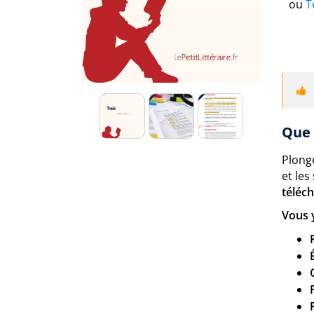
ou
T
Que 
Plong
et le
téléc
Vous 