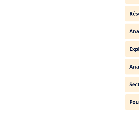
Rés
Ana
Exp
Ana
Sec
Pou