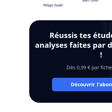
Albert Camus
Philippe Claudel
Réussis tes étud
analyses faites par 
!
Dès 0,99 € par fiche
Découvrir l'ab