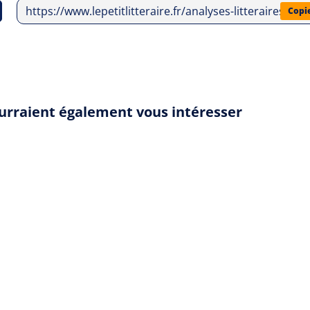
https://www.lepetitlitteraire.fr/analyses-litteraires/val
Copi
ourraient également vous intéresser