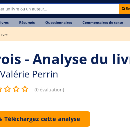
Re
livres
Résumés
Questionnaires
Commentaires de texte
 livre
ois - Analyse du li
Valérie Perrin
(0 évaluation)
Téléchargez cette analyse