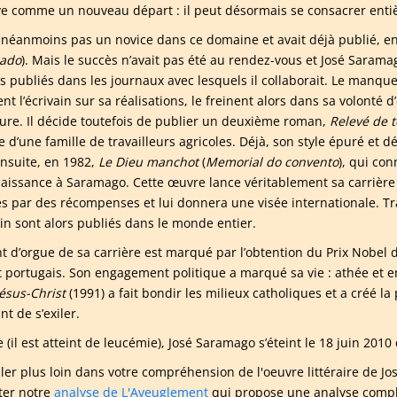
e comme un nouveau départ : il peut désormais se consacrer entièr
st néanmoins pas un novice dans ce domaine et avait déjà publié, 
cado
). Mais le succès n’avait pas été au rendez-vous et José Sarama
 publiés dans les journaux avec lesquels il collaborait. Le manque
ent l’écrivain sur sa réalisations, le freinent alors dans sa volonté 
ature. Il décide toutefois de publier un deuxième roman,
Relevé de t
e d’une famille de travailleurs agricoles. Déjà, son style épuré et 
ensuite, en 1982,
Le Dieu manchot
(
Memorial do convento
), qui co
aissance à Saramago. Cette œuvre lance véritablement sa carrière 
es par des récompenses et lui donnera une visée internationale. 
ain sont alors publiés dans le monde entier.
t d’orgue de sa carrière est marqué par l’obtention du Prix Nobel de
t portugais. Son engagement politique a marqué sa vie : athée et 
Jésus-Christ
(1991) a fait bondir les milieux catholiques et a créé la
nt de s’exiler.
(il est atteint de leucémie), José Saramago s’éteint le 18 juin 2010 
ller plus loin dans votre compréhension de l'oeuvre littéraire d
ter notre
analyse de L'Aveuglement
qui propose une analyse complè