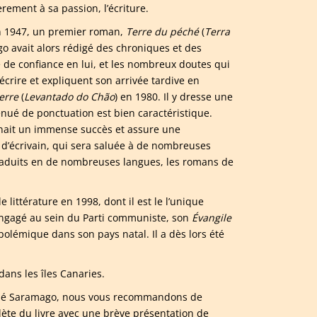
ement à sa passion, l’écriture.
en 1947, un premier roman,
Terre du péché
(
Terra
go avait alors rédigé des chroniques et des
 de confiance en lui, et les nombreux doutes qui
d’écrire et expliquent son arrivée tardive en
erre
(
Levantado do Chão
) en 1980. Il y dresse une
dénué de ponctuation est bien caractéristique.
nnait un immense succès et assure une
d’écrivain, qui sera saluée à de nombreuses
Traduits en de nombreuses langues, les romans de
 littérature en 1998, dont il est le l’unique
engagé au sein du Parti communiste, son
Évangile
 polémique dans son pays natal. Il a dès lors été
dans les îles Canaries.
e José Saramago, nous vous recommandons de
te du livre avec une brève présentation de