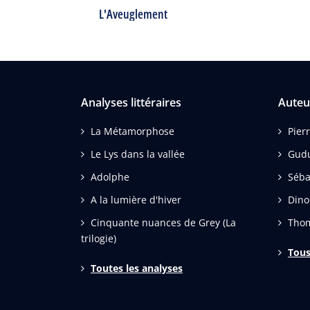
L'Aveuglement
Analyses littéraires
Auteu
La Métamorphose
Pier
Le Lys dans la vallée
Gud
Adolphe
Séba
A la lumière d'hiver
Dino
Cinquante nuances de Grey (La
Thom
trilogie)
Tous
Toutes les analyses