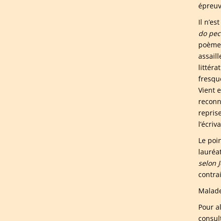
épreuv
Il n’e
do pe
poèmes
assaill
littér
fresqu
Vient 
reconn
repris
l’écriv
Le poin
lauréa
selon 
contrai
Malade 
Pour a
consul