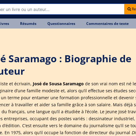
Re
livres
Résumés
Questionnaires
Commentaires de texte
sé Saramago : Biographie de
auteur
iste et écrivain,
José de Sousa Saramago
de son vrai nom est né le
ginaire d’une famille modeste et, alors qu’il effectue ses études seco
 un terme pour entamer une formation professionnelle et devenir se
er à travailler et aider sa famille grâce à son salaire. Mais déjà s’
 du français, une langue qu’il a étudiée à l’école. Le jeune José tra
s entreprises, occupant des postes variés : dessinateur industrie
 d’édition. C’est ensuite vers le domaine du journalisme qu’il se to
e. En 1975, alors qu’il occupe la fonction de directeur du journal
Di