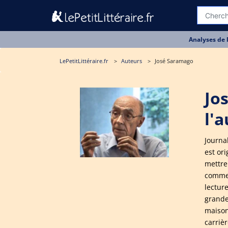
Analyses de 
LePetitLittéraire.fr
Auteurs
José Saramago
Jo
l'
Journal
est ori
mettre
commenc
lecture
grande
maison
carrièr