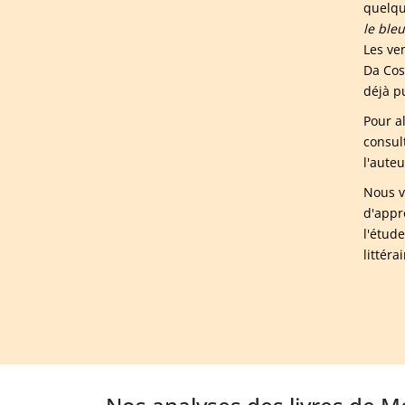
quelqu
le bleu
Les ve
Da Cos
déjà p
Pour a
consul
l'aute
Nous v
d'appr
l'étud
littér