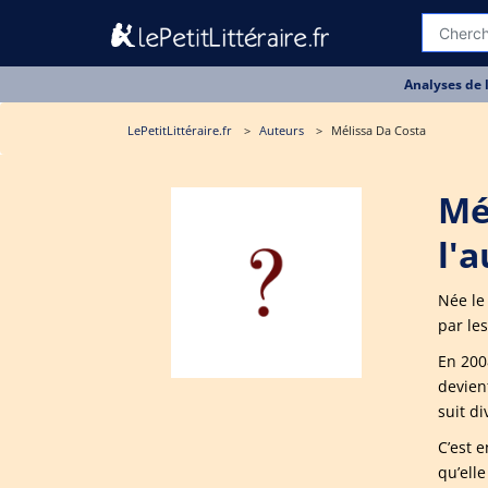
Analyses de 
LePetitLittéraire.fr
Auteurs
Mélissa Da Costa
Mé
l'
Née le
par les
En 200
devien
suit d
C’est 
qu’ell