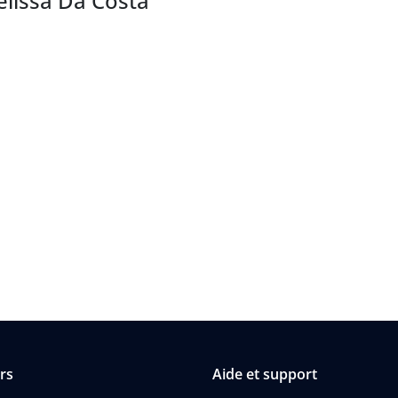
élissa Da Costa
rs
Aide et support