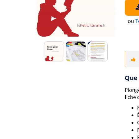
ou
T
Que 
Plong
fiche 