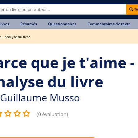
Re
livres
Résumés
Questionnaires
Commentaires de texte
e - Analyse du livre
rce que je t'aime -
nalyse du livre
Guillaume Musso
(0 évaluation)