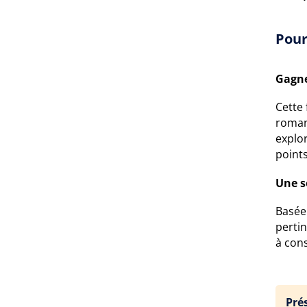
Pour
Gagne
Cette 
roman
explor
points
Une s
Basée
perti
à cons
Pré