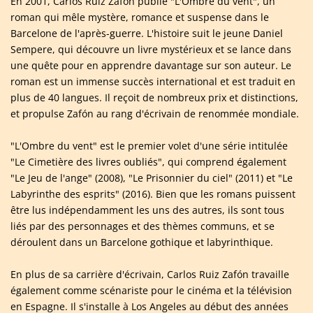
En 2001, Carlos Ruiz Zafón publie "L'Ombre du vent", un
roman qui mêle mystère, romance et suspense dans le
Barcelone de l'après-guerre. L'histoire suit le jeune Daniel
Sempere, qui découvre un livre mystérieux et se lance dans
une quête pour en apprendre davantage sur son auteur. Le
roman est un immense succès international et est traduit en
plus de 40 langues. Il reçoit de nombreux prix et distinctions,
et propulse Zafón au rang d'écrivain de renommée mondiale.
"L'Ombre du vent" est le premier volet d'une série intitulée
"Le Cimetière des livres oubliés", qui comprend également
"Le Jeu de l'ange" (2008), "Le Prisonnier du ciel" (2011) et "Le
Labyrinthe des esprits" (2016). Bien que les romans puissent
être lus indépendamment les uns des autres, ils sont tous
liés par des personnages et des thèmes communs, et se
déroulent dans un Barcelone gothique et labyrinthique.
En plus de sa carrière d'écrivain, Carlos Ruiz Zafón travaille
également comme scénariste pour le cinéma et la télévision
en Espagne. Il s'installe à Los Angeles au début des années