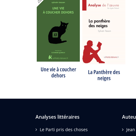
Une vie à coucher
La Panthère des
dehors
neiges
Analyses littéraires
Auteu
Le Parti pris des choses
Jean