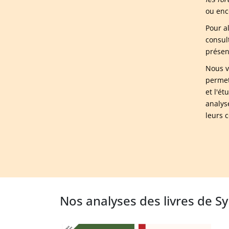
ou enc
Pour a
consul
présen
Nous v
permet
et l'é
analys
leurs 
Nos analyses des livres de S