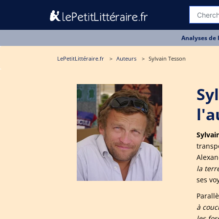
Analyses de 
LePetitLittéraire.fr
Auteurs
Sylvain Tesson
Sy
l'
Sylvai
transp
Alexan
la terr
ses voy
Parall
à couc
les for