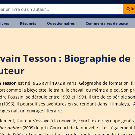
Re
livres
Résumés
Questionnaires
Commentaires de texte
lvain Tesson : Biographie de
auteur
n Tesson
est né le 26 avril 1972 à Paris. Géographe de formation, i
ort comme la bicyclette, le train, le cheval, ou même à pied. Son
dre Poussin, se déroule entre 1993 et 1994. Il tire de ce périple so
e
(1996). Il poursuit ses aventures en se rendant dans l’Himalaya, l
ages nait un ouvrage littéraire.
èlement, l’auteur s’essaye à la nouvelle, court texte regroupé génér
her dehors
(2009) le prix Goncourt de la nouvelle. Il est également
êts de Sibérie
. Lorsqu’il n’est pas sur les routes du monde, il est 