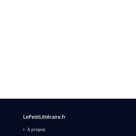
LePetitLittéraire.fr
À propos