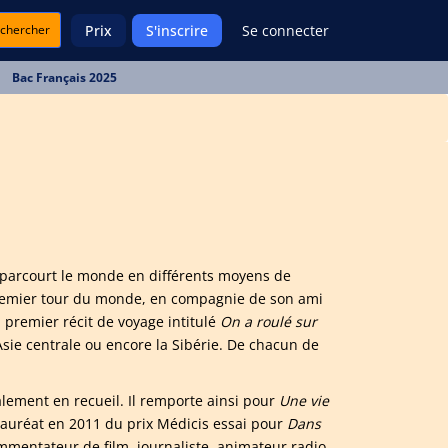
chercher
Prix
S'inscrire
Se connecter
Bac Français 2025
l parcourt le monde en différents moyens de
 premier tour du monde, en compagnie de son ami
n premier récit de voyage intitulé
On a roulé sur
’Asie centrale ou encore la Sibérie. De chacun de
alement en recueil. Il remporte ainsi pour
Une vie
 lauréat en 2011 du prix Médicis essai pour
Dans
commentateur de film, journaliste, animateur radio