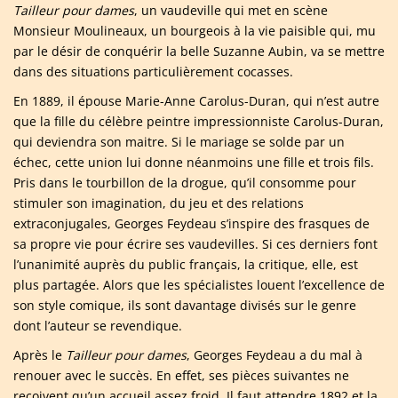
Tailleur pour dames
, un vaudeville qui met en scène
Monsieur Moulineaux, un bourgeois à la vie paisible qui, mu
par le désir de conquérir la belle Suzanne Aubin, va se mettre
dans des situations particulièrement cocasses.
En 1889, il épouse Marie-Anne Carolus-Duran, qui n’est autre
que la fille du célèbre peintre impressionniste Carolus-Duran,
qui deviendra son maitre. Si le mariage se solde par un
échec, cette union lui donne néanmoins une fille et trois fils.
Pris dans le tourbillon de la drogue, qu’il consomme pour
stimuler son imagination, du jeu et des relations
extraconjugales, Georges Feydeau s’inspire des frasques de
sa propre vie pour écrire ses vaudevilles. Si ces derniers font
l’unanimité auprès du public français, la critique, elle, est
plus partagée. Alors que les spécialistes louent l’excellence de
son style comique, ils sont davantage divisés sur le genre
dont l’auteur se revendique.
Après le
Tailleur pour dames
, Georges Feydeau a du mal à
renouer avec le succès. En effet, ses pièces suivantes ne
reçoivent qu’un accueil assez froid. Il faut attendre 1892 et la