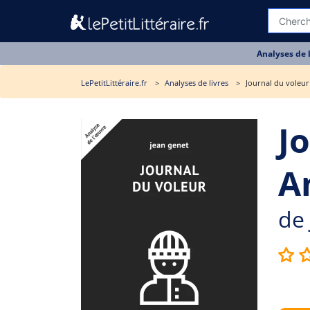
Analyses de 
LePetitLittéraire.fr
Analyses de livres
Journal du voleur 
J
A
de