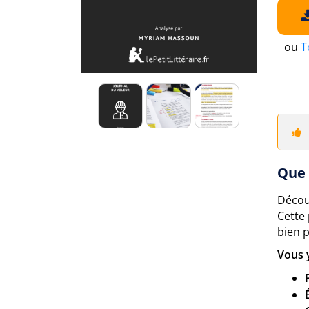
ou
T
Que 
Décou
Cette
bien p
Vous 