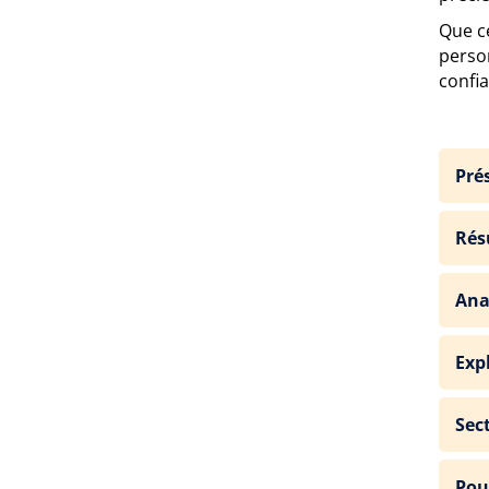
Que c
perso
confi
Pré
Rés
Ana
Exp
Sec
Pou