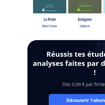
La Peste
Antigone
Albert Camus
Sophocle
Réussis tes étud
analyses faites par 
!
Dès 0,99 € par fiche
Découvrir l'ab