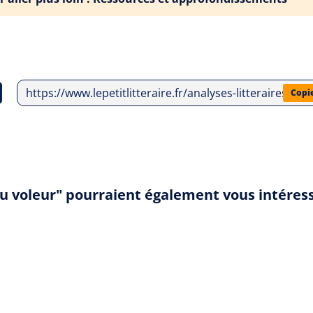
https://www.lepetitlitteraire.fr/analyses-litteraires/je
Copi
 du voleur" pourraient également vous intéres