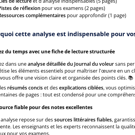
Clés de lecture
et d'analyse indispensables (5 pages)
Pistes de réflexion
pour vos examens (2 pages)
Ressources complémentaires
pour approfondir (1 page)
quoi cette analyse est indispensable pour vos
z du temps avec une fiche de lecture structurée
ez dans une
analyse détaillée du Journal du voleur
sans perd
tise les éléments essentiels pour maîtriser l'œuvre en un cli
vous offre une vision claire et organisée des points clés. 📚
des
résumés concis
et des
explications ciblées
, vous optimis
entaines de pages : tout est condensé pour une compréhensi
ource fiable pour des notes excellentes
 analyse repose sur des
sources littéraires fiables
, garantis
ente. Les enseignants et les experts reconnaissent la qualité 
eux pour vos examens.