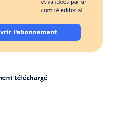
et validées par un
comité éditorial
vrir l'abonnement
ement téléchargé