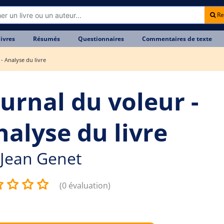
Re
livres
Résumés
Questionnaires
Commentaires de texte
- Analyse du livre
ournal du voleur -
nalyse du livre
Jean Genet
(0 évaluation)