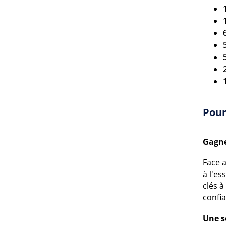
Pour
Gagne
Face 
à l'es
clés 
confia
Une s