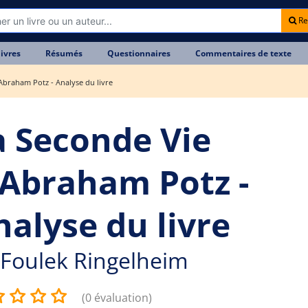
Re
livres
Résumés
Questionnaires
Commentaires de texte
Abraham Potz - Analyse du livre
a Seconde Vie
'Abraham Potz -
nalyse du livre
Foulek Ringelheim
(0 évaluation)