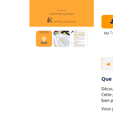
ou
T
Que 
Décou
Cette
bien p
Vous 