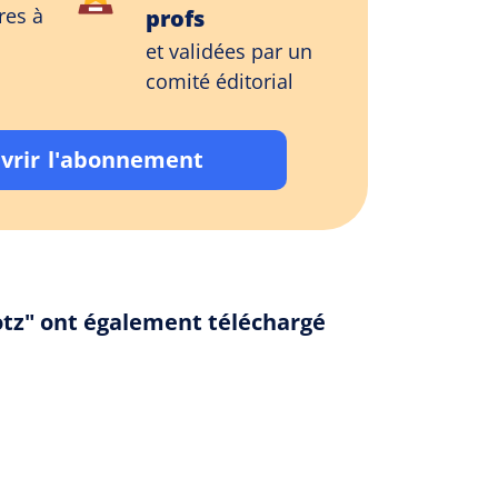
res à
profs
et validées par un
comité éditorial
vrir l'abonnement
otz" ont également téléchargé