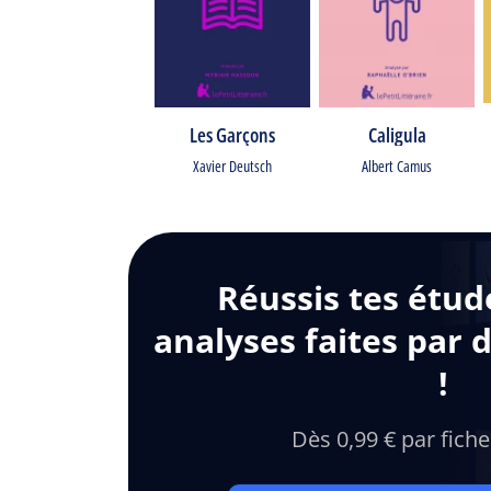
Les Garçons
Caligula
Xavier Deutsch
Albert Camus
Réussis tes étud
analyses faites par 
!
Dès 0,99 € par fiche