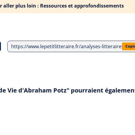
r aller plus loin : Ressources et approfondissements
https://www.lepetitlitteraire.fr/analyses-litteraires/f
Copi
nde Vie d'Abraham Potz" pourraient égalemen