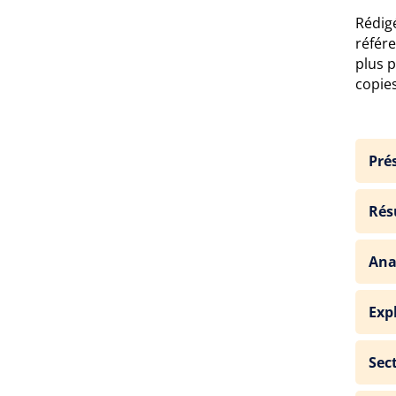
Rédigé
référ
plus p
copies
Pré
Rés
Ana
Exp
Sec