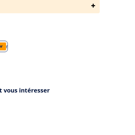
oulek-ringelheim/la-seconde-vie-d-abraham-potz/analyse-du-li
er
t vous intéresser