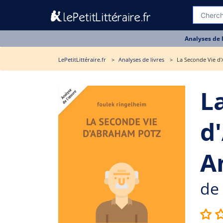
Analyses de 
LePetitLittéraire.fr
Analyses de livres
La Seconde Vie d'
L
d
A
de