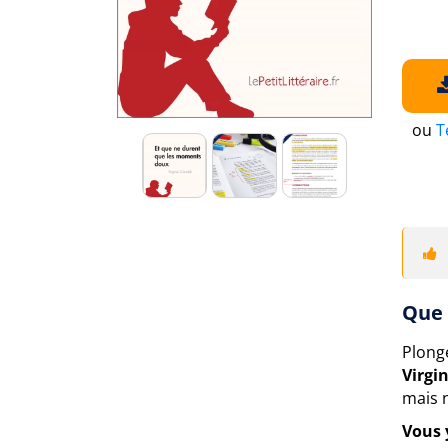
ou
T
Que 
Plong
Virgi
mais 
Vous 