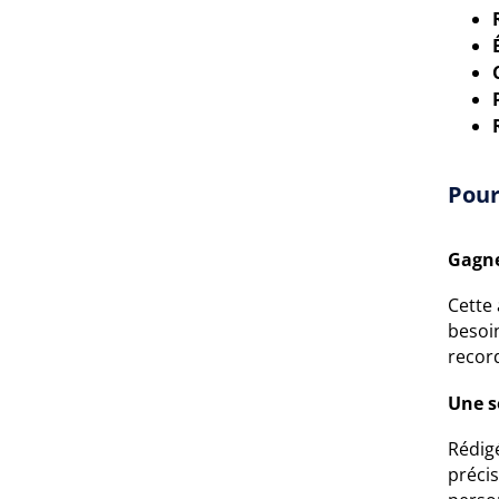
Pour
Gagne
Cette 
besoi
record
Une s
Rédigé
préci