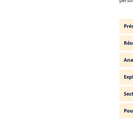
perso
Pré
Rés
Ana
Exp
Sec
Pou