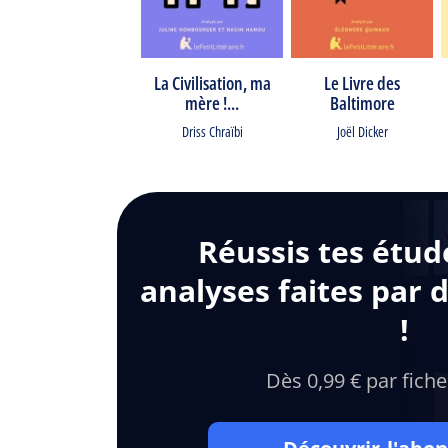
La Civilisation, ma
Le Livre des
mère !...
Baltimore
Driss Chraïbi
Joël Dicker
Réussis tes étud
analyses faites par 
!
Dès 0,99 € par fiche