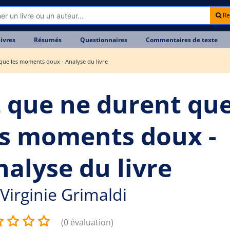
Re
livres
Résumés
Questionnaires
Commentaires de texte
que les moments doux - Analyse du livre
t que ne durent qu
es moments doux -
nalyse du livre
Virginie Grimaldi
(0 évaluation)