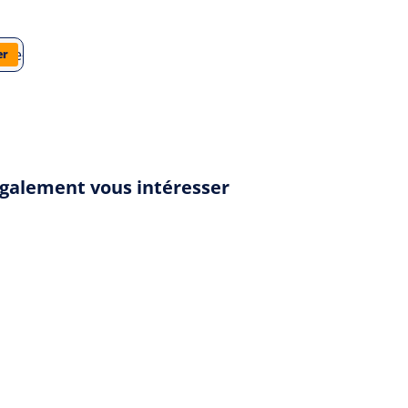
virginie-grimaldi/et-que-ne-durent-que-les-moments-doux/anal
er
également vous intéresser