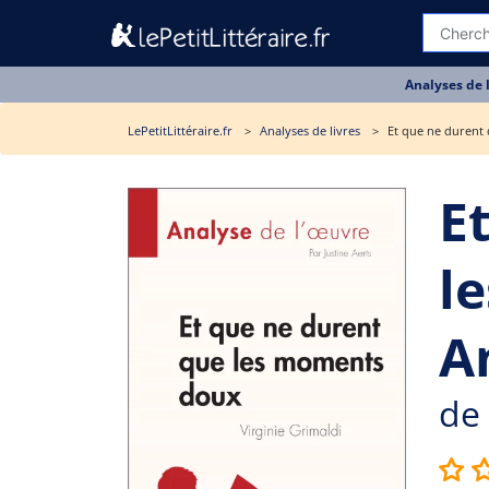
Analyses de 
LePetitLittéraire.fr
Analyses de livres
Et que ne durent 
E
l
A
de