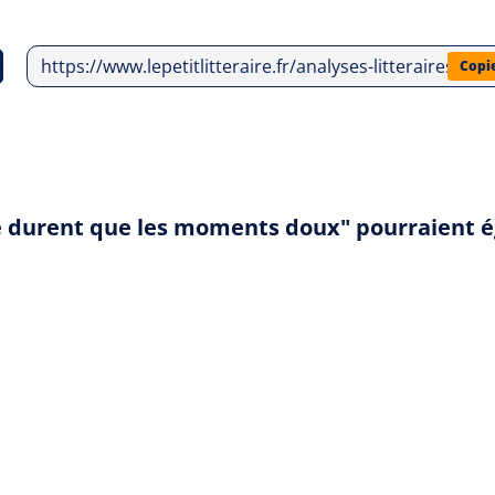
https://www.lepetitlitteraire.fr/analyses-litteraires/
Copi
ne durent que les moments doux" pourraient 