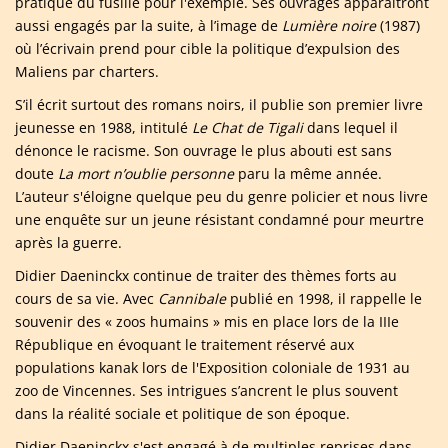
pratique du fusillé pour l'exemple. Ses ouvrages apparaitront
aussi engagés par la suite, à l’image de
Lumière noire
(1987)
où l’écrivain prend pour cible la politique d’expulsion des
Maliens par charters.
S’il écrit surtout des romans noirs, il publie son premier livre
jeunesse en 1988, intitulé
Le Chat de Tigali
dans lequel il
dénonce le racisme. Son ouvrage le plus abouti est sans
doute
La mort n’oublie personne
paru la même année.
L’auteur s'éloigne quelque peu du genre policier et nous livre
une enquête sur un jeune résistant condamné pour meurtre
après la guerre.
Didier Daeninckx continue de traiter des thèmes forts au
cours de sa vie. Avec
Cannibale
publié en 1998, il rappelle le
souvenir des « zoos humains » mis en place lors de la IIIe
République en évoquant le traitement réservé aux
populations kanak lors de l'Exposition coloniale de 1931 au
zoo de Vincennes. Ses intrigues s’ancrent le plus souvent
dans la réalité sociale et politique de son époque.
Didier Daeninckx s'est engagé à de multiples reprises dans