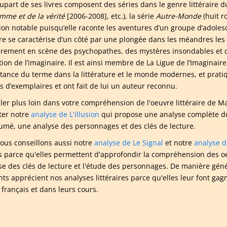
lupart de ses livres composent des séries dans le genre littéraire du
omme et de la vérité
[2006-2008], etc.), la série
Autre-Monde
(huit r
ion notable puisqu’elle raconte les aventures d’un groupe d’adole
aire se caractérise d’un côté par une plongée dans les méandres le
èrement en scène des psychopathes, des mystères insondables et d
on de l’imaginaire. Il est ainsi membre de La Ligue de l’Imaginaire,
rtance du terme dans la littérature et le monde modernes, et pratiqu
ns d’exemplaires et ont fait de lui un auteur reconnu.
ller plus loin dans votre compréhension de l'oeuvre littéraire d
ter notre
analyse de L'illusion
qui propose une analyse complète du 
umé, une analyse des personnages et des clés de lecture.
ous conseillons aussi notre
analyse de Le Signal
et notre
analyse d
s parce qu'elles permettent d'approfondir la compréhension des 
yse des clés de lecture et l'étude des personnages. De manière géné
nts apprécient nos analyses littéraires parce qu'elles leur font g
 français et dans leurs cours.