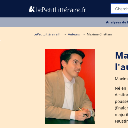
Analyses de 
LePetitLittéraire.fr
Auteurs
Maxime Chattam
Ma
l'
Maxime
Né en 
destin
pousse
(final
majori
Faustin