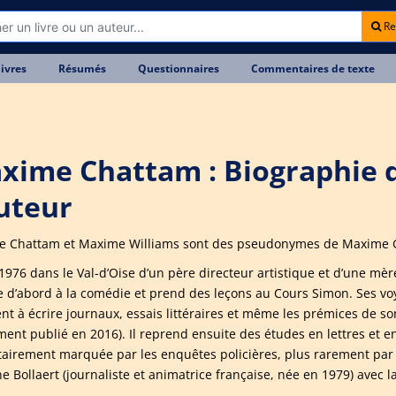
Re
livres
Résumés
Questionnaires
Commentaires de texte
xime Chattam : Biographie 
auteur
 Chattam et Maxime Williams sont des pseudonymes de Maxime G
1976 dans le Val-d’Oise d’un père directeur artistique et d’une mè
e d’abord à la comédie et prend des leçons au Cours Simon. Ses voy
nt à écrire journaux, essais littéraires et même les prémices de 
ement publié en 2016). Il reprend ensuite des études en lettres et e
tairement marquée par les enquêtes policières, plus rarement par 
e Bollaert (journaliste et animatrice française, née en 1979) avec l