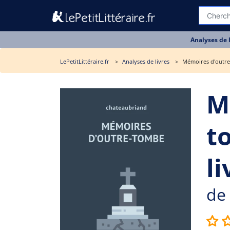
Analyses de 
LePetitLittéraire.fr
Analyses de livres
Mémoires d'outre
M
t
li
de