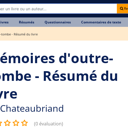
Re
livres
Résumés
Questionnaires
Commentaires de texte
-tombe - Résumé du livre
émoires d'outre-
ombe - Résumé du
vre
Chateaubriand
(0 évaluation)