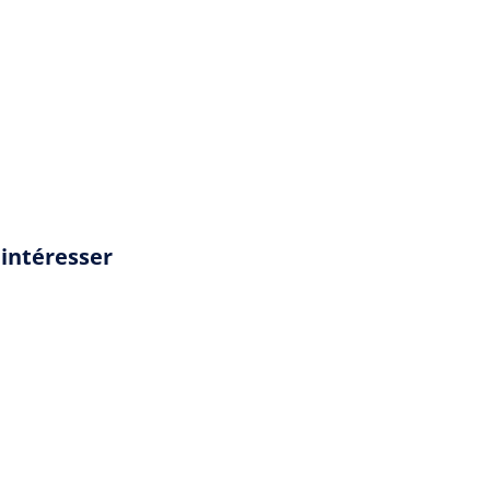
ateaubriand/memoires-d-outre-tombe/resume
intéresser