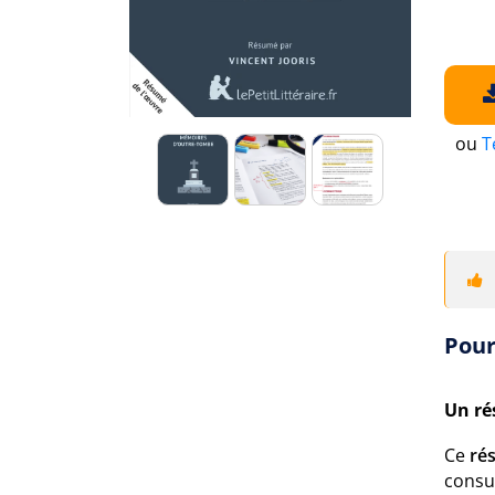
ou
T
Pour
Un ré
Ce
ré
consul