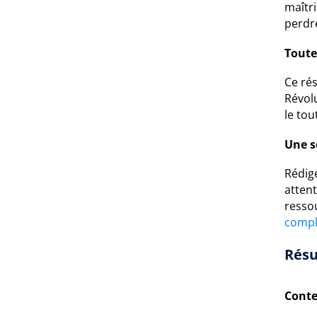
maîtri
perdr
Toute
Ce rés
Révolu
le tou
Une s
Rédig
attent
resso
compl
Résu
Conte