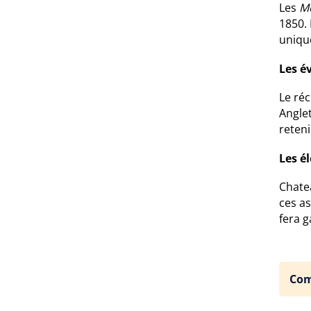
Les
M
1850. 
unique
Les é
Le réc
Anglet
reteni
Les é
Chate
ces a
fera 
Com