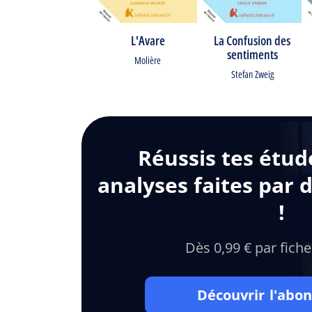
L'Avare
La Confusion des
sentiments
Molière
Stefan Zweig
Réussis tes étud
analyses faites par 
!
Dès 0,99 € par fiche
Découvrir l'ab