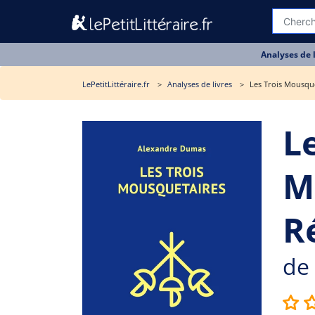
Analyses de 
LePetitLittéraire.fr
Analyses de livres
Les Trois Mousque
L
M
R
de