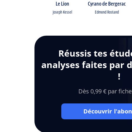
Le Lion
Cyrano de Bergerac
Joseph Kessel
Edmond Rostand
Réussis tes étud
analyses faites par 
!
Dès 0,99 € par fiche
Découvrir l'ab