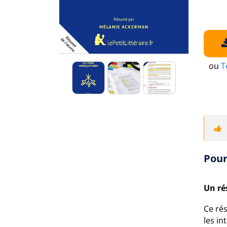
ou
T
Pour
Un ré
Ce ré
les in