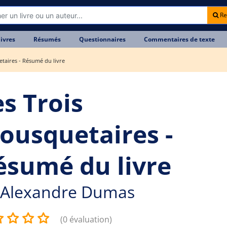
Re
livres
Résumés
Questionnaires
Commentaires de texte
taires - Résumé du livre
es Trois
ousquetaires -
ésumé du livre
Alexandre Dumas
(0 évaluation)