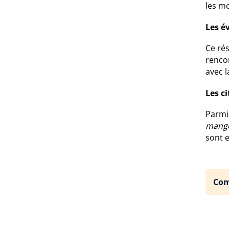
les mo
Les é
Ce ré
rencon
avec l
Les c
Parmi 
mange
sont e
Com