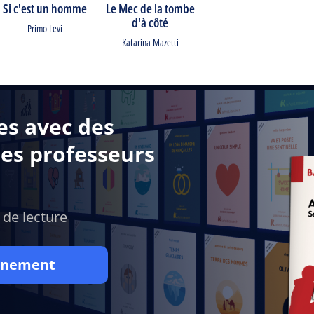
Si c'est un homme
Le Mec de la tombe
d'à côté
Primo Levi
Katarina Mazetti
es avec des
des professeurs
 de lecture
onnement