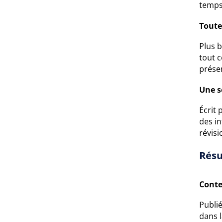
temps 
Toute
Plus 
tout c
prése
Une s
Écrit
des in
révis
Résu
Conte
Publi
dans l