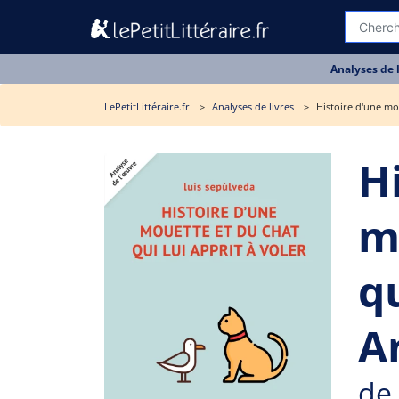
Analyses de 
LePetitLittéraire.fr
Analyses de livres
Histoire d'une mou
H
m
qu
A
de