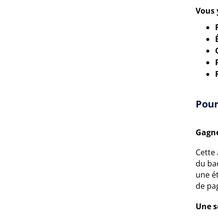
Vous 
Pour
Gagne
Cette 
du bac
une é
de pa
Une s