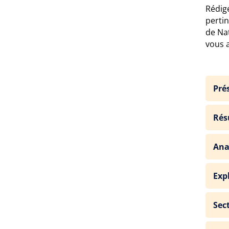
Rédigé
perti
de Nat
vous a
Pré
Rés
Ana
Exp
Sec