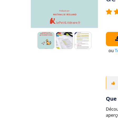
ou
T
Que 
Décou
aperç