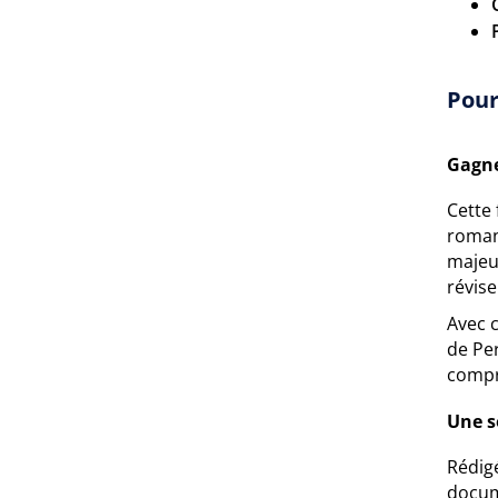
Pour
Gagne
Cette 
roman
majeu
révise
Avec c
de Per
compr
Une s
Rédigé
docum