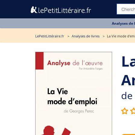
Analyses de 
LePetitLittéraire.fr
Analyses de livres
La Vie mode d'emp
L
A
de