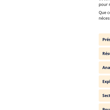
pour r
Que c
nécess
Pré
Rés
Ana
Exp
Sec
Pou