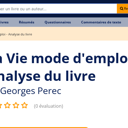
Re
livres
Résumés
Questionnaires
Commentaires de texte
loi - Analyse du livre
a Vie mode d'emploi
nalyse du livre
Georges Perec
(0 évaluation)