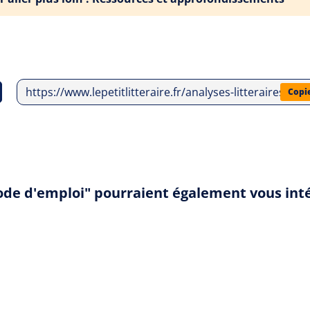
https://www.lepetitlitteraire.fr/analyses-litteraires/g
Copi
mode d'emploi" pourraient également vous int