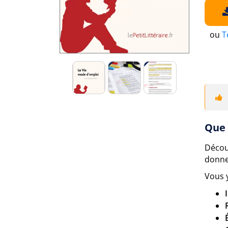
ou
T
Que 
Décou
donne
Vous 