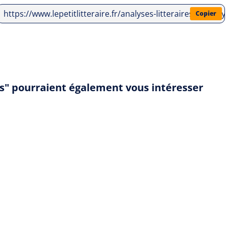
https://www.lepetitlitteraire.fr/analyses-litteraires/gael-f
Copier
ys" pourraient également vous intéresser