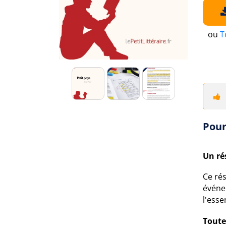
ou
T
Pour
Un ré
Ce ré
événem
l'esse
Toute