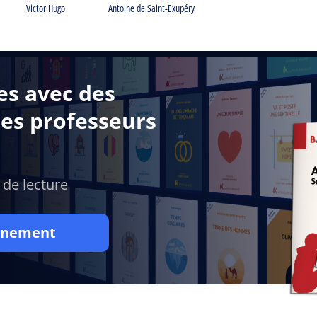
Victor Hugo
Antoine de Saint-Exupéry
es avec des
des professeurs
 de lecture
onnement