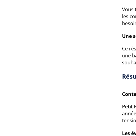
Vous t
les c
besoin
Une s
Ce rés
une ba
souha
Résu
Conte
Petit 
années
tensio
Les é