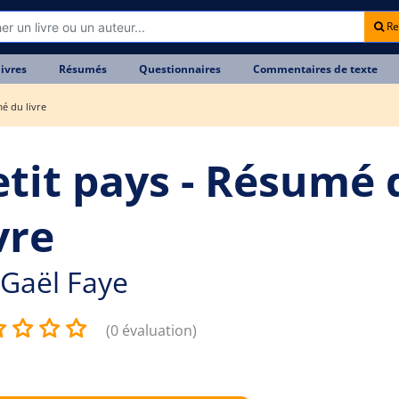
Re
livres
Résumés
Questionnaires
Commentaires de texte
mé du livre
etit pays - Résumé 
vre
Gaël Faye
(0 évaluation)