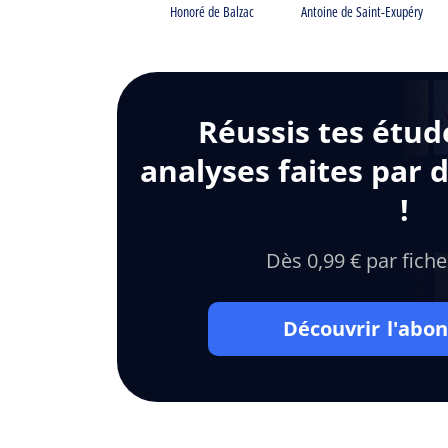
Honoré de Balzac
Antoine de Saint-Exupéry
Réussis tes étud
analyses faites par 
!
Dès 0,99 € par fiche
Découvrir l'ab