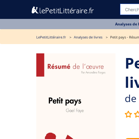
Analyses de 
LePetitLittéraire.fr
Analyses de livres
Petit pays - Résu
P
li
de