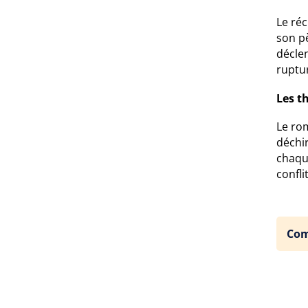
Le réc
son pè
déclen
ruptur
Les t
Le rom
déchir
chaqu
confli
Com