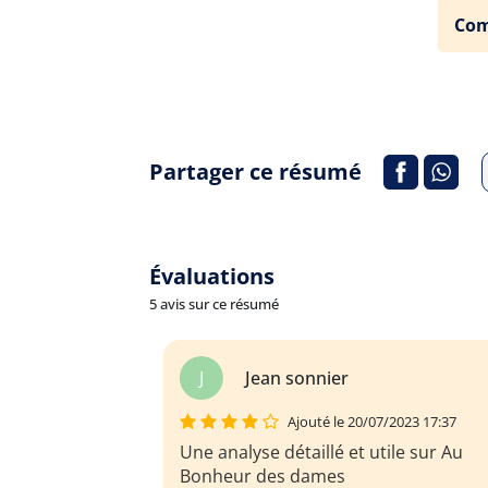
Com
Partager ce résumé
Évaluations
5 avis sur ce résumé
an sonnier
M
Marianne fon
Ajouté le 20/07/2023 17:37
Ajouté le 20
 détaillé et utile sur Au
Fiche pratique pour un
es dames
d'Au Bonheur des Dame