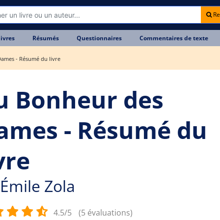
Re
livres
Résumés
Questionnaires
Commentaires de texte
ames - Résumé du livre
u Bonheur des
ames - Résumé du
vre
Émile Zola
4.5/5
(5 évaluations)