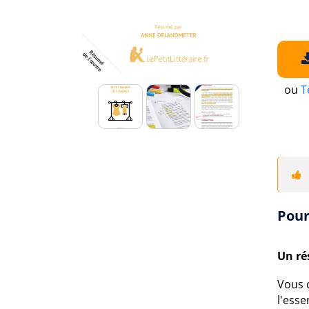
ou
T
Pour
Un ré
Vous 
l'esse