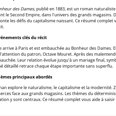
nheur des Dames
, publié en 1883, est un roman naturaliste
nt le Second Empire, dans l'univers des grands magasins. D
fronte les défis du capitalisme naissant. Ce résumé comple
it.
vénements clés du récit
 arrive à Paris et est embauchée au Bonheur des Dames. Elle
 l'attention du patron, Octave Mouret. Après des malentendu
auchée. Leur relation évolue jusqu'à un mariage final, symb
é détaillé retrace chaque étape importante sans superflu.
hèmes principaux abordés
an explore le naturalisme, le capitalisme et la modernité. Zo
rces face aux grands magasins. Les thèmes du déterminisme 
ation y sont centraux. Ce résumé complet vous aide à saisir