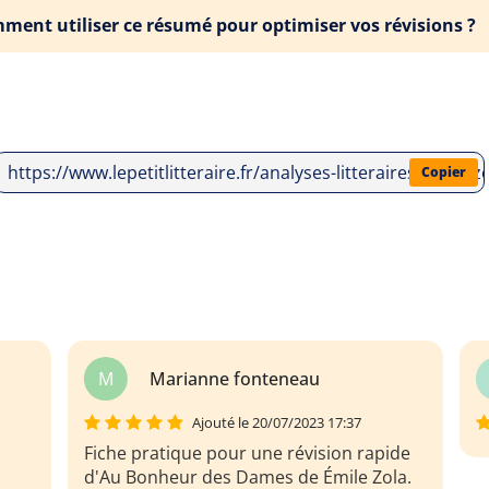
ment utiliser ce résumé pour optimiser vos révisions ?
https://www.lepetitlitteraire.fr/analyses-litteraires/emi
Copier
teneau
J
Joaquim van belle
/07/2023 17:37
e révision rapide
s de Émile Zola.