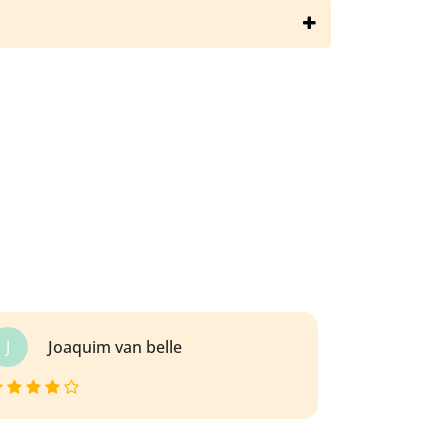
le-zola/au-bonheur-des-dames/resume
A
Andreas Lipdon
Ajouté le 20/11/2018 19:12