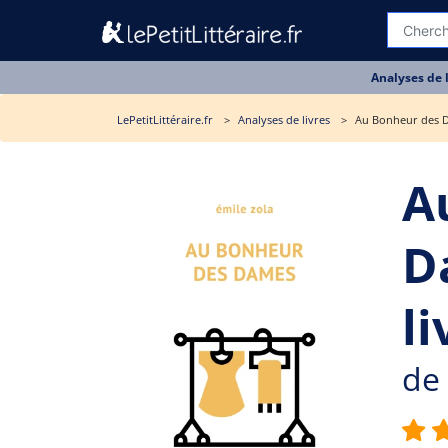
Analyses de 
LePetitLittéraire.fr
Analyses de livres
Au Bonheur des D
A
D
li
de