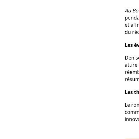
Au Bo
penda
et af
du réc
Les é
Denise
attire
réemb
résum
Les t
Le rom
comme
innov