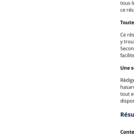
tous l
ce rés
Toute
Ce ré
y tro
Second
facili
Une s
Rédigé
hasard
tout 
dispo
Résu
Conte