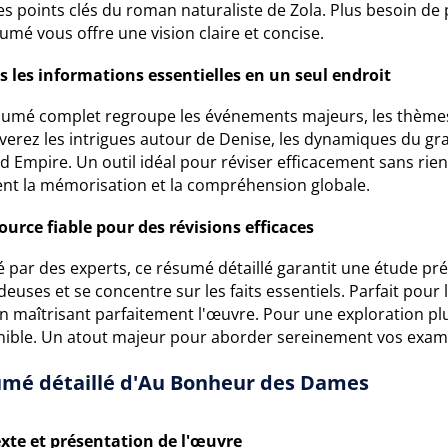
es points clés du roman naturaliste de Zola. Plus besoin de 
umé vous offre une vision claire et concise.
s les informations essentielles en un seul endroit
sumé complet regroupe les événements majeurs, les thèmes 
uverez les intrigues autour de Denise, les dynamiques du gr
 Empire. Un outil idéal pour réviser efficacement sans rien
tent la mémorisation et la compréhension globale.
ource fiable pour des révisions efficaces
 par des experts, ce résumé détaillé garantit une étude précis
euses et se concentre sur les faits essentiels. Parfait pour
en maîtrisant parfaitement l'œuvre. Pour une exploration p
nible. Un atout majeur pour aborder sereinement vos exam
mé détaillé d'Au Bonheur des Dames
xte et présentation de l'œuvre