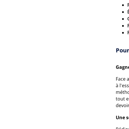
Pour
Gagne
Face 
à l'es
métho
tout e
devoir
Une s