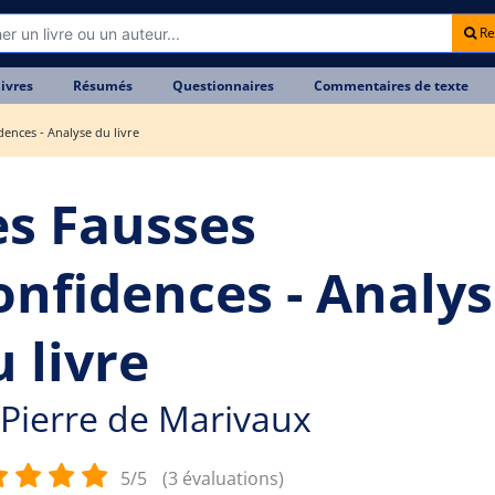
Re
livres
Résumés
Questionnaires
Commentaires de texte
dences - Analyse du livre
es Fausses
onfidences - Analy
 livre
Pierre de Marivaux
5/5
(3 évaluations)