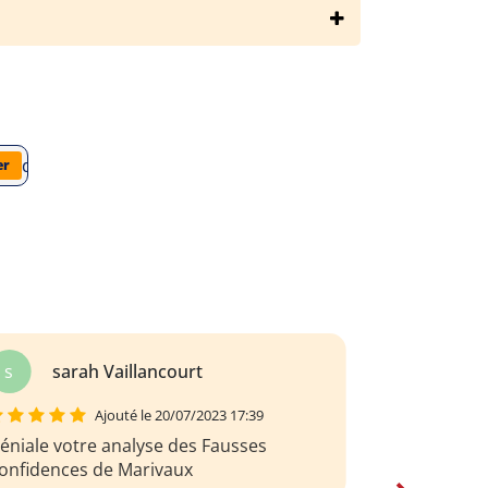
ierre-de-marivaux/les-fausses-confidences/analyse-du-livre
er