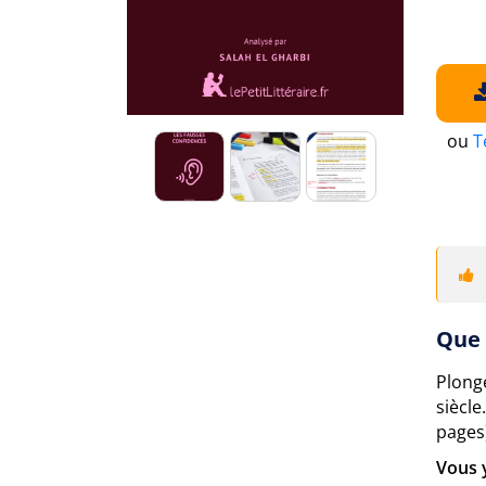
ou
T
Que 
Plonge
siècl
pages)
Vous 