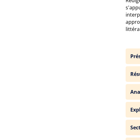
Rédig
s'app
interp
appro
littéra
Pré
Rés
Ana
Exp
Sec