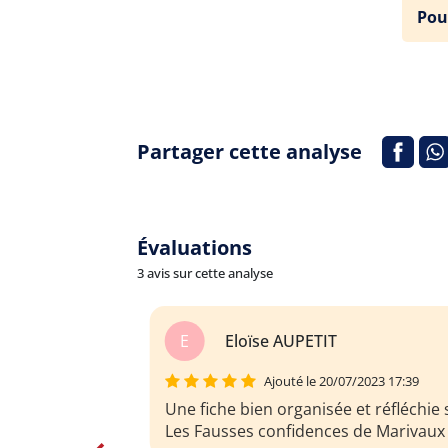
Pou
Partager cette analyse
Évaluations
3 avis sur cette analyse
M
Mathias Berais
7/2023 17:39
Ajouté le 04/09/2021 09:59
 et réfléchie sur
s de Marivaux