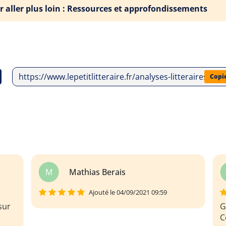
r aller plus loin : Ressources et approfondissements
https://www.lepetitlitteraire.fr/analyses-litteraires/p
Copi
s
sarah Vaillancourt
Ajouté le 20/07/2023 17:39
Géniale votre analyse des Fausses
Confidences de Marivaux