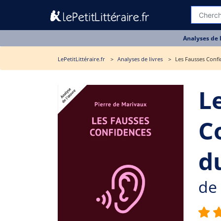
Analyses de 
LePetitLittéraire.fr
Analyses de livres
Les Fausses Confi
L
C
du
de