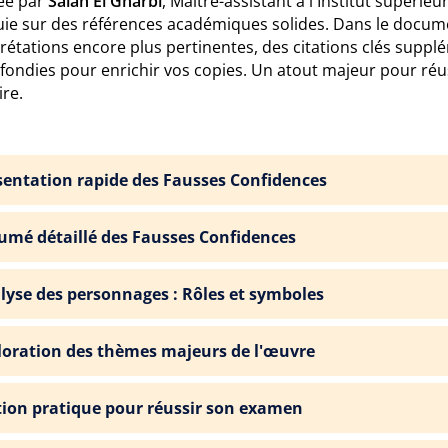
ée par
Salah El Gharbi
, Maître-assistant à l'Institut supérie
uie sur des références académiques solides. Dans le docum
rétations encore plus pertinentes, des citations clés supplé
fondies pour enrichir vos copies. Un atout majeur pour réu
ire.
sentation rapide des Fausses Confidences
umé détaillé des Fausses Confidences
lyse des personnages : Rôles et symboles
loration des thèmes majeurs de l'œuvre
tion pratique pour réussir son examen