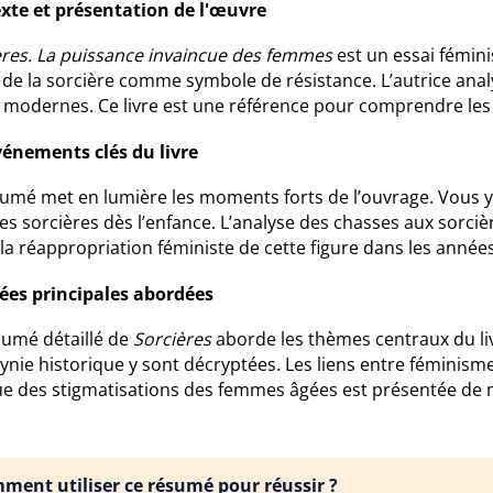
xte et présentation de l'œuvre
ères. La puissance invaincue des femmes
est un essai fémin
 de la sorcière comme symbole de résistance. L’autrice anal
 modernes. Ce livre est une référence pour comprendre les l
vénements clés du livre
sumé met en lumière les moments forts de l’ouvrage. Vous y
es sorcières dès l’enfance. L’analyse des chasses aux sorciè
 la réappropriation féministe de cette figure dans les année
dées principales abordées
sumé détaillé de
Sorcières
aborde les thèmes centraux du liv
nie historique y sont décryptées. Les liens entre féminisme 
que des stigmatisations des femmes âgées est présentée de m
ment utiliser ce résumé pour réussir ?