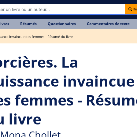
Re
livres
Résumés
Questionnaires
Commentaires de texte
ssance invaincue des femmes - Résumé du livre
orcières. La
uissance invaincue
es femmes - Résum
 livre
Mona Chollet