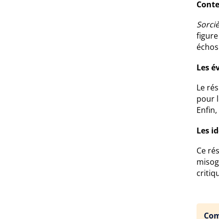
Conte
Sorci
figure
échos
Les é
Le ré
pour l
Enfin,
Les i
Ce ré
misogy
criti
Com