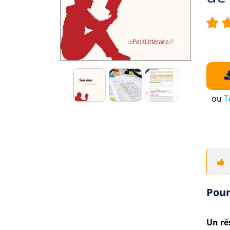
ou
T
Pour
Un ré