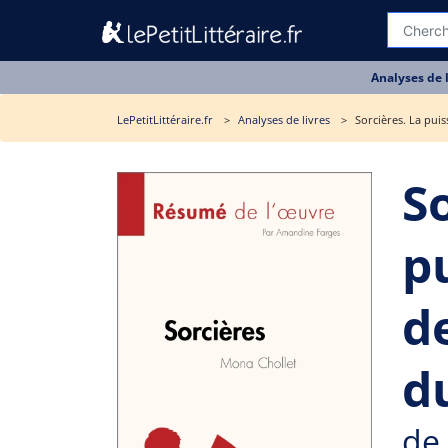
Analyses de 
LePetitLittéraire.fr
Analyses de livres
Sorcières. La pui
S
p
d
du
de