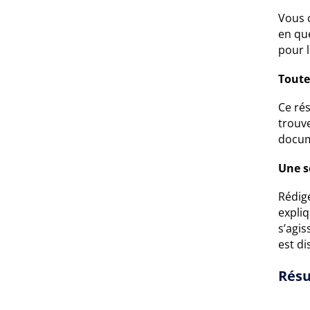
Vous 
en que
pour 
Toute
Ce ré
trouv
docum
Une s
Rédigé
expliq
s’agi
est di
Résu