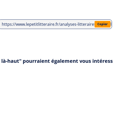
https://www.lepetitlitteraire.fr/analyses-litteraires/pierr
Copier
r là-haut" pourraient également vous intéres