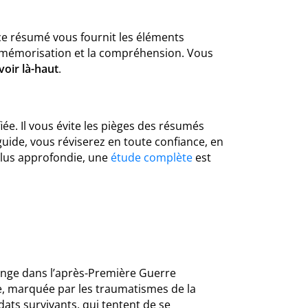
 ce résumé vous fournit les éléments
la mémorisation et la compréhension. Vous
voir là-haut
.
ée. Il vous évite les pièges des résumés
guide, vous réviserez en toute confiance, en
plus approfondie, une
étude complète
est
longe dans l’après-Première Guerre
se, marquée par les traumatismes de la
ldats survivants, qui tentent de se