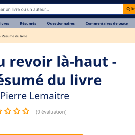
Re
livres
Résumés
Questionnaires
Commentaires de texte
 - Résumé du livre
 revoir là-haut -
ésumé du livre
Pierre Lemaitre
(0 évaluation)