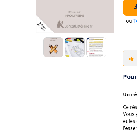
ou
T
Pour
Un ré
Ce ré
Vous 
et les
l’esse