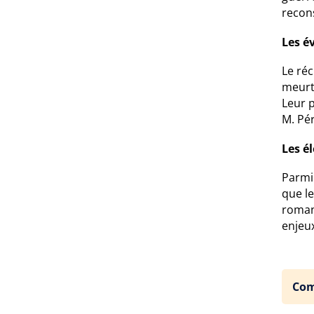
recon
Les é
Le réc
meurt
Leur p
M. Pér
Les é
Parmi 
que l
roman 
enjeu
Com