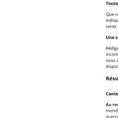
Toute
Que ce
indisp
serez
Une s
Rédigé
incomp
vous 
dispon
Résu
Conte
Au rev
mondia
guerre