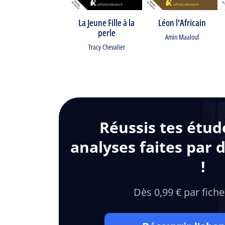
La Jeune Fille à la
Léon l'Africain
perle
Amin Maalouf
Tracy Chevalier
Réussis tes étud
analyses faites par 
!
Dès 0,99 € par fiche