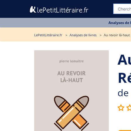
Analyses de 
LePetitLittéraire.fr
Analyses de livres
Au revoir là-haut
Au
R
de