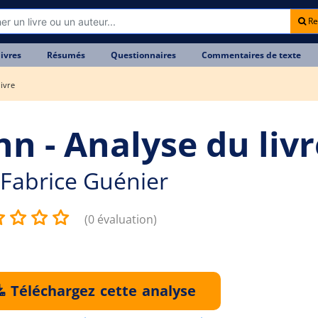
Re
livres
Résumés
Questionnaires
Commentaires de texte
livre
nn - Analyse du livr
Fabrice Guénier
(0 évaluation)
Téléchargez cette analyse