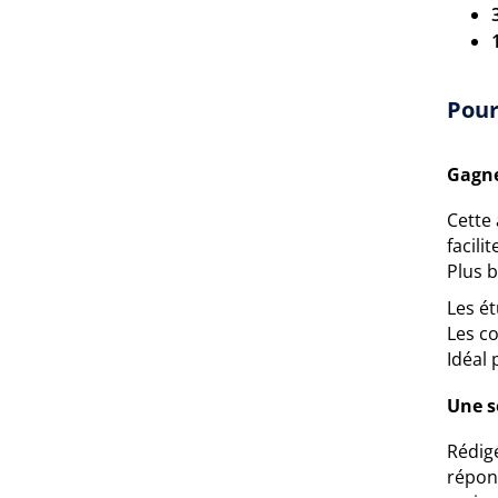
Pour
Gagne
Cette 
facili
Plus b
Les é
Les co
Idéal
Une s
Rédigé
répond