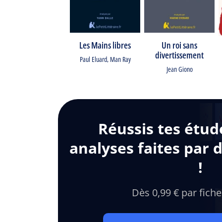
Les Mains libres
Un roi sans
divertissement
Paul Eluard
,
Man Ray
Jean Giono
Réussis tes étud
analyses faites par 
!
Dès 0,99 € par fiche