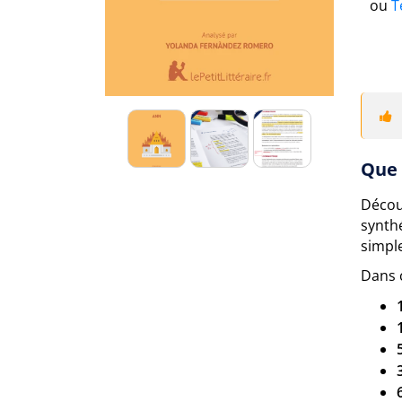
ou
T
Que 
Décou
synth
simple
Dans 