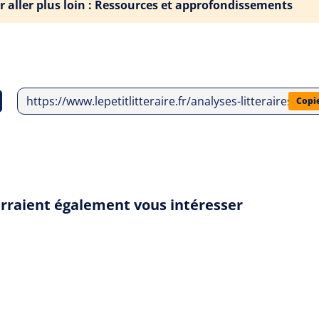
r aller plus loin : Ressources et approfondissements
https://www.lepetitlitteraire.fr/analyses-litteraires/fa
Copi
urraient également vous intéresser