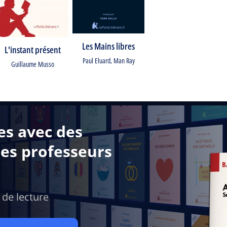
Les Mains libres
L'instant présent
Paul Eluard
,
Man Ray
Guillaume Musso
es avec des
des professeurs
 de lecture