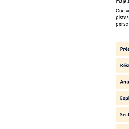
maje
Que vo
piste
perso
Pré
Rés
Ana
Exp
Sec