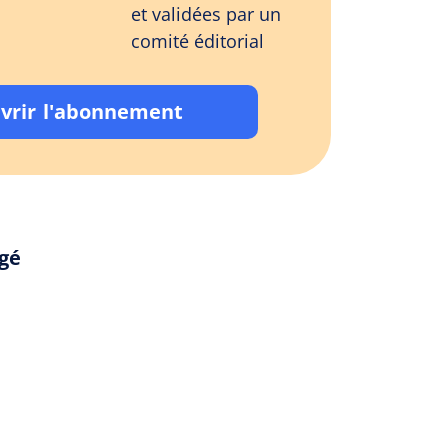
et validées par un
comité éditorial
vrir l'abonnement
rgé