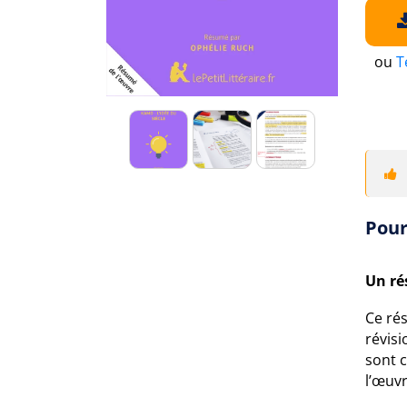
ou
T
Pour
Un ré
Ce ré
révisi
sont 
l’œuv