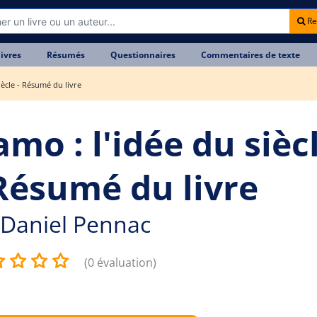
Re
livres
Résumés
Questionnaires
Commentaires de texte
iècle - Résumé du livre
mo : l'idée du sièc
 Résumé du livre
Daniel Pennac
(0 évaluation)