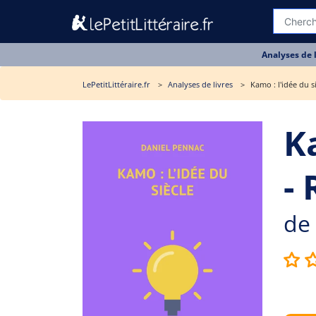
Analyses de 
LePetitLittéraire.fr
Analyses de livres
Kamo : l'idée du s
Ka
-
de