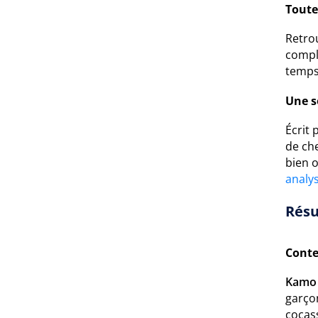
Toute
Retro
comple
temps 
Une s
Écrit
de ch
bien o
analy
Résu
Conte
Kamo :
garçon
cocas