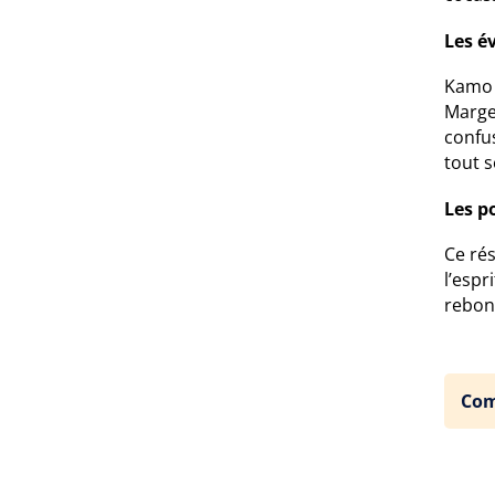
Les é
Kamo 
Marger
confus
tout 
Les po
Ce ré
l’espr
rebon
Com