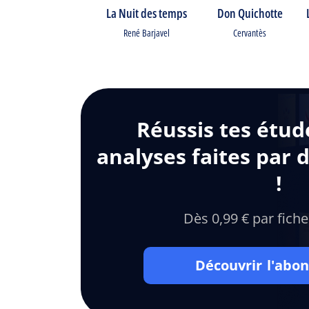
La Nuit des temps
Don Quichotte
René Barjavel
Cervantès
Réussis tes étud
analyses faites par 
!
Dès 0,99 € par fiche
Découvrir l'ab