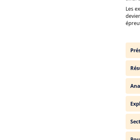
Les e
devien
épreu
Pré
Rés
Ana
Exp
Sec
Pou