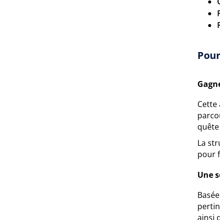
Pour
Gagne
Cette 
parcou
quête
La st
pour f
Une s
Basée
pertin
ainsi 