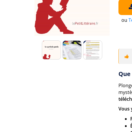
ou
T
Que 
Plong
mystè
téléc
Vous 