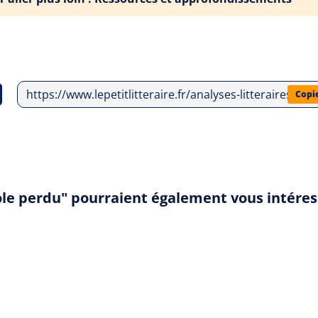
https://www.lepetitlitteraire.fr/analyses-litteraires/
Copi
ole perdu" pourraient également vous intéres