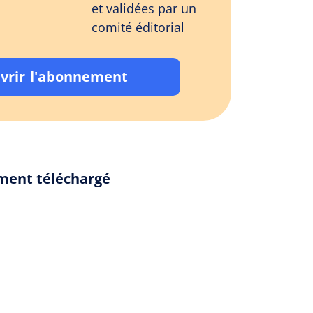
et validées par un
comité éditorial
vrir l'abonnement
ement téléchargé