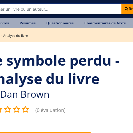
Re
livres
Résumés
Questionnaires
Commentaires de texte
- Analyse du livre
e symbole perdu -
nalyse du livre
Dan Brown
(0 évaluation)