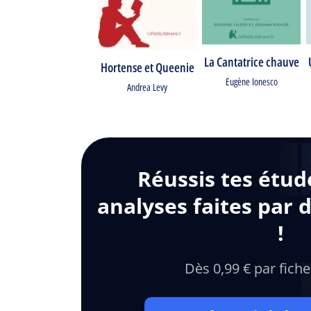
La Cantatrice chauve
Hortense et Queenie
Eugène Ionesco
Andrea Levy
Réussis tes étud
analyses faites par 
!
Dès 0,99 € par fiche