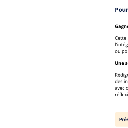
Pour
Gagne
Cette
l'inté
ou po
Une s
Rédig
des in
avec 
réflex
Pré