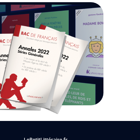
LePetitLittéraire.fr