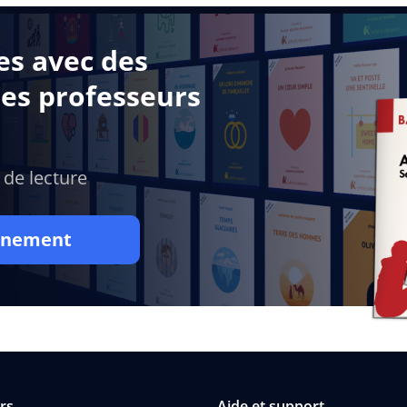
es avec des
des professeurs
 de lecture
onnement
rs
Aide et support