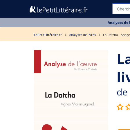
Analyses de 
LePetitLittéraire.fr
Analyses de livres
La Datcha - Analys
L
li
de