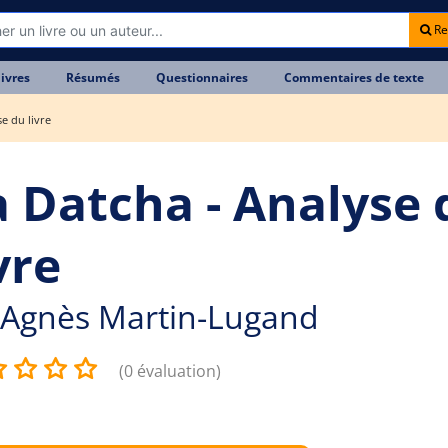
Re
livres
Résumés
Questionnaires
Commentaires de texte
e du livre
a Datcha - Analyse 
vre
Agnès Martin-Lugand
(0 évaluation)