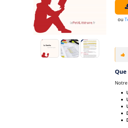
ou
T
Que 
Notre